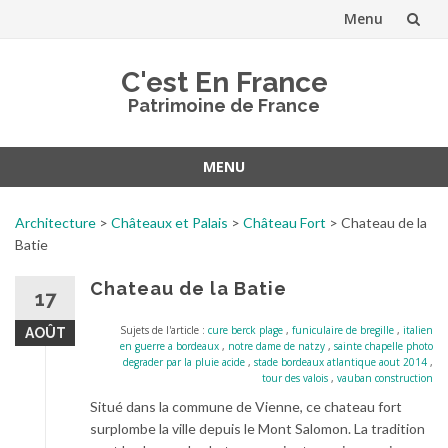
Menu
Aller
C'est En France
au
Patrimoine de France
contenu
MENU
Aller
au
Architecture
>
Châteaux et Palais
>
Château Fort
>
Chateau de la
contenu
Batie
Chateau de la Batie
17
Sujets de l'article :
cure berck plage
,
funiculaire de bregille
,
italien
AOÛT
en guerre a bordeaux
,
notre dame de natzy
,
sainte chapelle photo
degrader par la pluie acide
,
stade bordeaux atlantique aout 2014
,
tour des valois
,
vauban construction
Situé dans la commune de Vienne, ce chateau fort
surplombe la ville depuis le Mont Salomon. La tradition