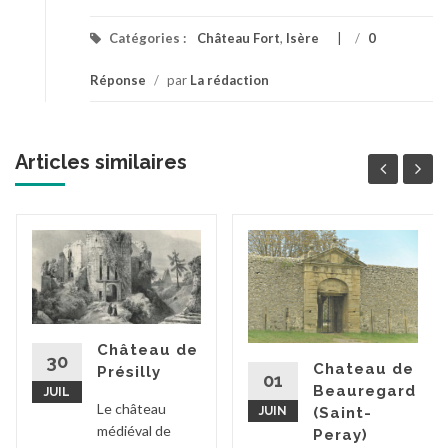
Catégories :
Château Fort
,
Isère
/
0
Réponse
/
par
La rédaction
Articles similaires
Château de
30
Chateau de
Présilly
01
Beauregard
JUIL
Le château
JUIN
(Saint-
médiéval de
Peray)