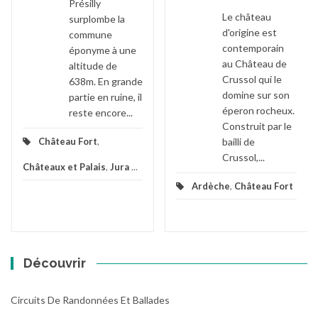
Présilly
Le château
surplombe la
d'origine est
commune
contemporain
éponyme à une
au Château de
altitude de
Crussol qui le
638m. En grande
domine sur son
partie en ruine, il
éperon rocheux.
reste encore...
Construit par le
bailli de
Château Fort
,
Crussol,...
Châteaux et Palais
,
Jura
...
Ardèche
,
Château Fort
Découvrir
Circuits De Randonnées Et Ballades