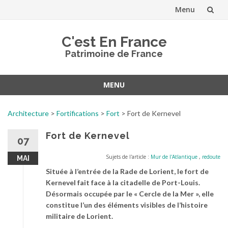
Menu
Aller
C'est En France
au
Patrimoine de France
contenu
MENU
Aller
au
Architecture
>
Fortifications
>
Fort
>
Fort de Kernevel
contenu
Fort de Kernevel
07
Sujets de l'article :
Mur de l'Atlantique
,
redoute
MAI
Située à l’entrée de la Rade de Lorient, le fort de
Kernevel fait face à la citadelle de Port-Louis.
Désormais occupée par le « Cercle de la Mer », elle
constitue l’un des éléments visibles de l’histoire
militaire de Lorient.