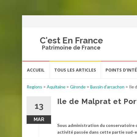
C'est En France
Patrimoine de France
Aller
ACCUEIL
TOUS LES ARTICLES
POINTS D’INT
au
contenu
Regions
>
Aquitaine
>
Gironde
>
Bassin d'arcachon
>
Ile 
Ile de Malprat et Por
13
MAR
Sous administration du conservatoire du 
activité passée dans cette partie sud-