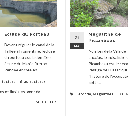
Ecluse du Porteau
Mégalithe de
21
Picambeau
Devant réguler le canal de la
MAI
Taillée à Fromentine, l'écluse
Non loin de la Villa de
du porteau est la dernière
Luccius, le mégalithe 
écluse du Marée Breton
Picambeau est le sec
Vendée encore en...
vestige de Lussac qui
l'histoire de l'occupat
itecture
,
Infrastructures
cette...
s et fluviales
,
Vendée
...
Gironde
,
Megalithes
Lire l
Lire la suite