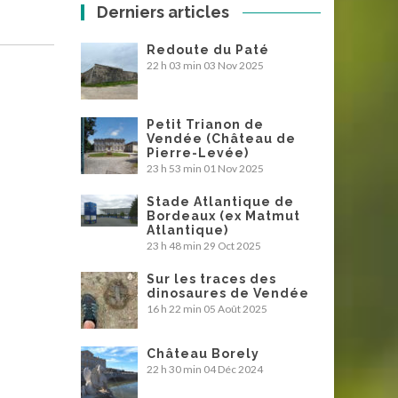
Derniers articles
Redoute du Paté
22 h 03 min
03 Nov 2025
Petit Trianon de
Vendée (Château de
Pierre-Levée)
23 h 53 min
01 Nov 2025
Stade Atlantique de
Bordeaux (ex Matmut
Atlantique)
23 h 48 min
29 Oct 2025
Sur les traces des
dinosaures de Vendée
16 h 22 min
05 Août 2025
Château Borely
22 h 30 min
04 Déc 2024