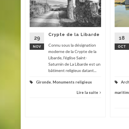
de sa
ses de la
ronne
Crypte de la Libarde
29
18
Connu sous la désignation
NOV
OCT
la suite
moderne de la Crypte de la
Libarde, l'église Saint-
Saturnin de La Libarde est un
bâtiment religieux datant...
Gironde
,
Monuments religieux
Arch
Lire la suite
maritime