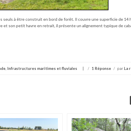
es seuls à être construit en bord de forêt. Il couvre une superficie de 14 
 et son petit havre en retrait, il présente un alignement typique de ca
nde
,
Infrastructures maritimes et fluviales
/
1 Réponse
/
par
La 