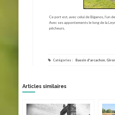
Ce port est, avec celui de Biganos, l’un d
Avec ses appontements le long de la Leyre
pêcheurs.
Catégories :
Bassin d'arcachon
,
Giro
Articles similaires
ereau