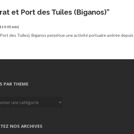
rat et Port des Tuiles (Biganos)
”
 11 h 05 min)
et Port des Tuiles), Biganos perpétue une activité portuaire avérée depuis
S PAR THEME
TEZ NOS ARCHIVES