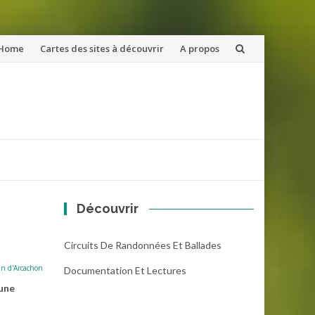
ler
Home
Cartes des sites à découvrir
A propos
u
ntenu
Découvrir
Circuits De Randonnées Et Ballades
in d'Arcachon
Documentation Et Lectures
’une