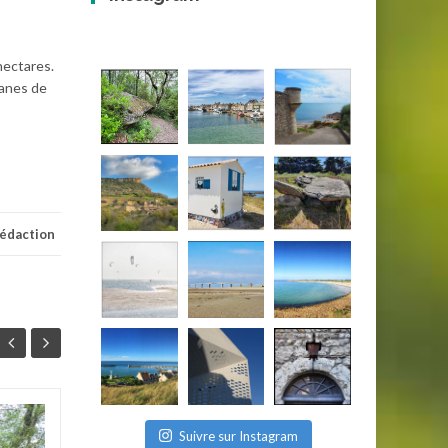
hectares.
banes de
rédaction
Glacière de
Suivre sur Instagram
02
21