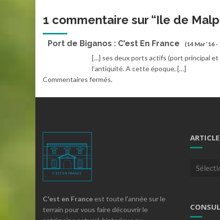
1 commentaire sur “
Ile de Malp
Port de Biganos : C'est En France
(14 Mar ’16 -
[…] ses deux ports actifs (port principal 
l’antiquité. A cette époque, […]
Commentaires fermés.
ARTICLE
Articles
par
theme
C'est en France
est toute l'année sur le
CONSUL
terrain pour vous faire découvrir le