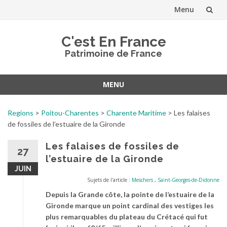
Menu
Aller
C'est En France
au
Patrimoine de France
contenu
MENU
Aller
au
Regions
>
Poitou-Charentes
>
Charente Maritime
>
Les falaises
contenu
de fossiles de l’estuaire de la Gironde
Les falaises de fossiles de
27
l’estuaire de la Gironde
JUIN
Sujets de l'article :
Meschers
,
Saint-Georges-de-Didonne
Depuis la Grande côte, la pointe de l’estuaire de la
Gironde marque un point cardinal des vestiges les
plus remarquables du plateau du Crétacé qui fut