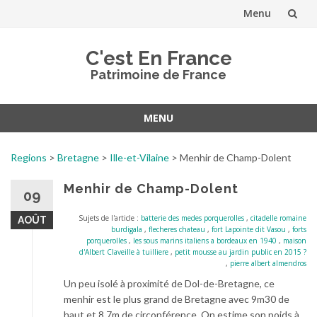
Menu
Aller
C'est En France
au
Patrimoine de France
contenu
MENU
Aller
au
Regions
>
Bretagne
>
Ille-et-Vilaine
>
Menhir de Champ-Dolent
contenu
Menhir de Champ-Dolent
09
Sujets de l'article :
batterie des medes porquerolles
,
citadelle romaine
AOÛT
burdigala
,
flecheres chateau
,
fort Lapointe dit Vasou
,
forts
porquerolles
,
les sous marins italiens a bordeaux en 1940
,
maison
d'Albert Claveille à tuilliere
,
petit mousse au jardin public en 2015 ?
,
pierre albert almendros
Un peu isolé à proximité de Dol-de-Bretagne, ce
menhir est le plus grand de Bretagne avec 9m30 de
haut et 8,7m de circonférence. On estime son poids à