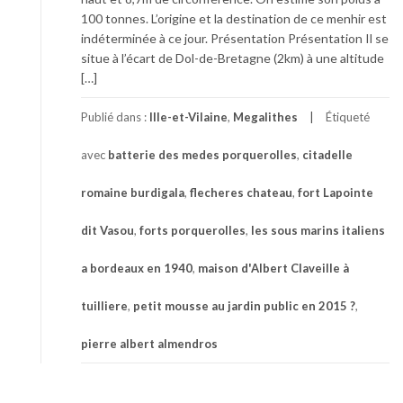
100 tonnes. L’origine et la destination de ce menhir est
indéterminée à ce jour. Présentation Présentation Il se
situe à l’écart de Dol-de-Bretagne (2km) à une altitude
[…]
Publié dans :
Ille-et-Vilaine
,
Megalithes
Étiqueté
avec
batterie des medes porquerolles
,
citadelle
romaine burdigala
,
flecheres chateau
,
fort Lapointe
dit Vasou
,
forts porquerolles
,
les sous marins italiens
a bordeaux en 1940
,
maison d'Albert Claveille à
tuilliere
,
petit mousse au jardin public en 2015 ?
,
pierre albert almendros