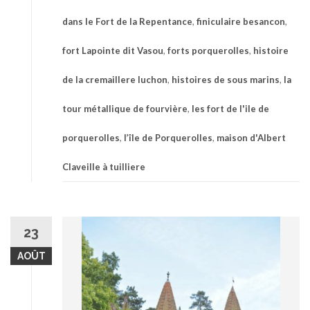
dans le Fort de la Repentance
,
finiculaire besancon
,
fort Lapointe dit Vasou
,
forts porquerolles
,
histoire
de la cremaillere luchon
,
histoires de sous marins
,
la
tour métallique de fourvière
,
les fort de l'ile de
porquerolles
,
l’île de Porquerolles
,
maison d'Albert
Claveille à tuilliere
23
AOÛT