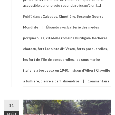
accessible par une voie secondaire jusqu’à un […]
Publié dans :
Calvados
,
Cimetière
,
Seconde Guerre
Mondiale
Étiqueté avec
batterie des medes
porquerolles
,
citadelle romaine burdigala
,
flecheres
chateau
,
fort Lapointe dit Vasou
,
forts porquerolles
,
les fort de l'ile de porquerolles
,
les sous marins
italiens a bordeaux en 1940
,
maison d'Albert Claveille
à tuilliere
,
pierre albert almendros
Commentaire
11
AOÛT