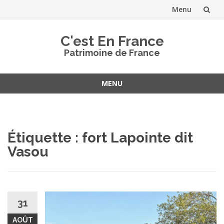
Menu
Aller
C'est En France
au
Patrimoine de France
contenu
MENU
Aller
au
contenu
Étiquette :
fort Lapointe dit
Vasou
31
AOÛT