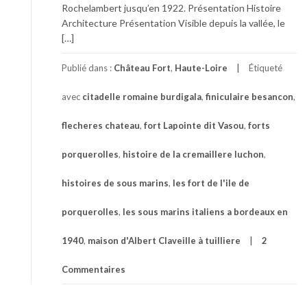
Rochelambert jusqu’en 1922. Présentation Histoire
Architecture Présentation Visible depuis la vallée, le
[…]
Publié dans :
Château Fort
,
Haute-Loire
Étiqueté
avec
citadelle romaine burdigala
,
finiculaire besancon
,
flecheres chateau
,
fort Lapointe dit Vasou
,
forts
porquerolles
,
histoire de la cremaillere luchon
,
histoires de sous marins
,
les fort de l'ile de
porquerolles
,
les sous marins italiens a bordeaux en
1940
,
maison d'Albert Claveille à tuilliere
2
Commentaires