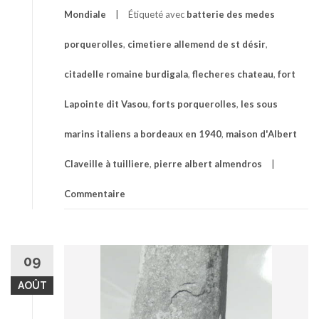
Mondiale
Étiqueté avec
batterie des medes
porquerolles
,
cimetiere allemend de st désir
,
citadelle romaine burdigala
,
flecheres chateau
,
fort
Lapointe dit Vasou
,
forts porquerolles
,
les sous
marins italiens a bordeaux en 1940
,
maison d'Albert
Claveille à tuilliere
,
pierre albert almendros
Commentaire
09
AOÛT