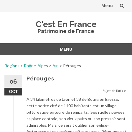
Menu
Aller
C'est En France
au
Patrimoine de France
contenu
MENU
Aller
au
Regions
>
Rhône-Alpes
>
Ain
>
Pérouges
contenu
Pérouges
06
Sujets de l'article :
OCT
A 34 kilomètres de Lyon et 38 de Bourg en Bresse,
cette petite cité de 1100 habitants est un village
pittoresque entouré de remparts. Ses ruelles pavées,
sa place centrale, son vieux puits ou son pressoir sont
admirables. Mais, ce serait oublier son église-
forteresse et ses maisons pittoresques. Pérouges est