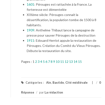
1601
: Pérouges est rattachée à la France. La
forteresse est démentelée
XIXème siècle: Pérouges connait la
désertification, la population tombe de 1500 à 8
habitants.
1909
: Anthelme Thibaut lance la campagne de
presse pour sauver Pérouges de la destruction
1911
: Edouard Herriot appuie la restauration de
Pérouges. Création du Comité du Vieux Pérouges.
Débute la restauration du site.
Pages :
1
2
3
4
5
6
7
8
9
10
11
12
13
14
15
Catégories :
Ain
,
Bastide
,
Cité médiévale
/
0
Réponse
/
par
La rédaction