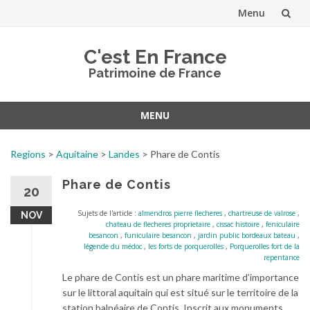
Menu
Aller
C'est En France
au
Patrimoine de France
contenu
MENU
Aller
au
Regions
>
Aquitaine
>
Landes
>
Phare de Contis
contenu
Phare de Contis
20
Sujets de l'article :
almendros pierre flecheres
,
chartreuse de valrose
,
NOV
chateau de flecheres proprietaire
,
cissac histoire
,
feniculaire
besancon
,
funiculaire besancon
,
jardin public bordeaux bateau
,
légende du médoc
,
les forts de porquerolles
,
Porquerolles fort de la
repentance
Le phare de Contis est un phare maritime d’importance
sur le littoral aquitain qui est situé sur le territoire de la
station balnéaire de Contis. Inscrit aux monuments