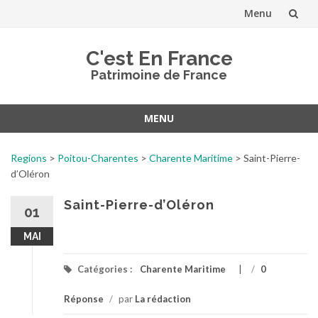
Menu
Aller
C'est En France
au
Patrimoine de France
contenu
MENU
Aller
au
Regions
>
Poitou-Charentes
>
Charente Maritime
>
Saint-Pierre-
contenu
d’Oléron
Saint-Pierre-d’Oléron
01
MAI
Catégories :
Charente Maritime
/
0
Réponse
/
par
La rédaction