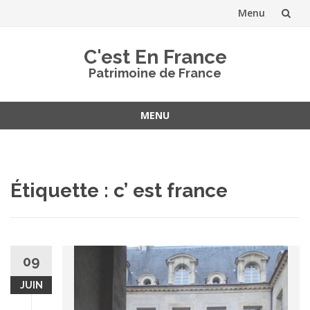
Menu
Aller
C'est En France
au
Patrimoine de France
contenu
MENU
Aller
au
contenu
Étiquette :
c’ est france
09
JUIN