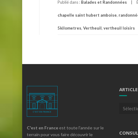
Publié dans :
Balades et Randonnées
chapelle saint hubert amboise
,
randonnée
5kilometres
,
Vertheuil
,
vertheuil loisirs
ARTICLE
Articles
par
theme
C'est en France
est toute l'année sur le
CONSUL
terrain pour vous faire découvrir le