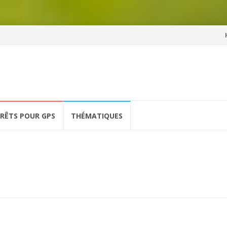
Al
a
co
ÉRÊTS POUR GPS
THÉMATIQUES