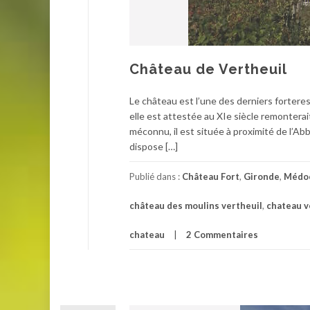
Château de Vertheuil
Le château est l’une des derniers forteres
elle est attestée au XIe siècle remonterai
méconnu, il est située à proximité de l’A
dispose […]
Publié dans :
Château Fort
,
Gironde
,
Médo
château des moulins vertheuil
,
chateau v
chateau
2 Commentaires