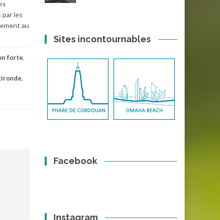
es
 par les
ivement au
Sites incontournables
n forte
,
gironde
,
Facebook
Instagram