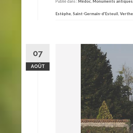
Publié dans :
Médoc
,
Monuments antiques
Estèphe
,
Saint-Germain-d'Esteuil
,
Verthe
07
AOÛT