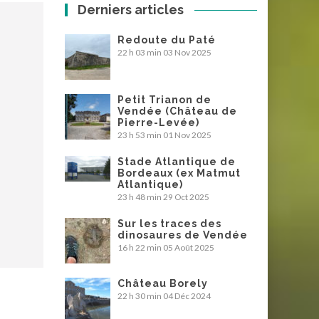
Derniers articles
Redoute du Paté
22 h 03 min
03 Nov 2025
Petit Trianon de
Vendée (Château de
Pierre-Levée)
23 h 53 min
01 Nov 2025
Stade Atlantique de
Bordeaux (ex Matmut
Atlantique)
23 h 48 min
29 Oct 2025
Sur les traces des
dinosaures de Vendée
16 h 22 min
05 Août 2025
Château Borely
22 h 30 min
04 Déc 2024