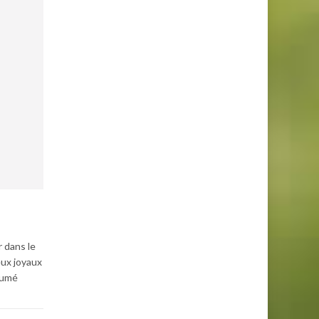
 dans le
eux joyaux
sumé