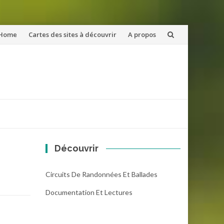
ler
Home
Cartes des sites à découvrir
A propos
u
ntenu
Découvrir
Circuits De Randonnées Et Ballades
Documentation Et Lectures