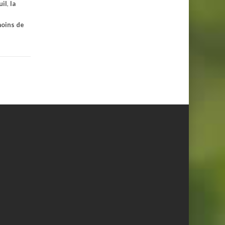
uil
,
la
moins de