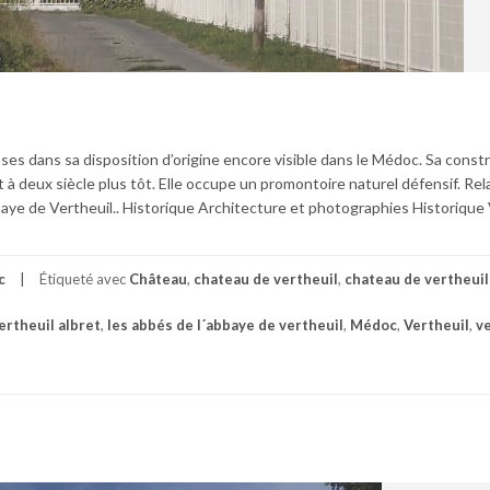
ses dans sa disposition d’origine encore visible dans le Médoc. Sa constr
t à deux siècle plus tôt. Elle occupe un promontoire naturel défensif. Re
bbaye de Vertheuil.. Historique Architecture et photographies Historique
c
Étiqueté avec
Château
,
chateau de vertheuil
,
chateau de vertheui
ertheuil albret
,
les abbés de l´abbaye de vertheuil
,
Médoc
,
Vertheuil
,
v