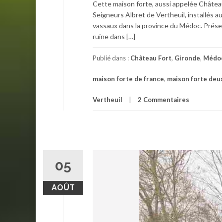
Cette maison forte, aussi appelée Châtea
Seigneurs Albret de Vertheuil, installés 
vassaux dans la province du Médoc. Prése
ruine dans […]
Publié dans :
Château Fort
,
Gironde
,
Médo
maison forte de france
,
maison forte deu
Vertheuil
2 Commentaires
05
AOÛT