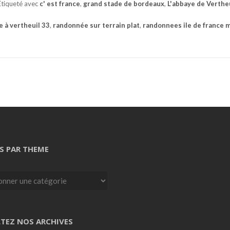
Étiqueté avec
c' est france
,
grand stade de bordeaux
,
L'abbaye de Verthe
 à vertheuil 33
,
randonnée sur terrain plat
,
randonnees ile de france 
S PAR THEME
TEZ NOS ARCHIVES