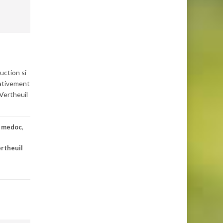
uction si
lativement
 Vertheuil
l medoc
,
ertheuil