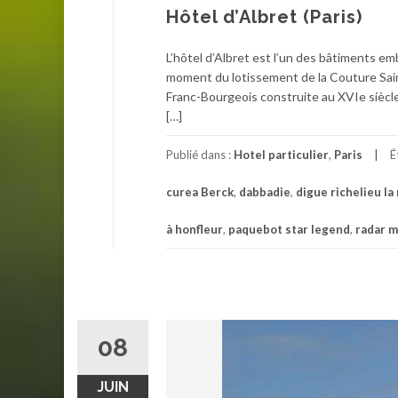
Hôtel d’Albret (Paris)
L’hôtel d’Albret est l’un des bâtiments em
moment du lotissement de la Couture Sain
Franc-Bourgeois construite au XVIe siècl
[…]
Publié dans :
Hotel particulier
,
Paris
É
curea Berck
,
dabbadie
,
digue richelieu la
à honfleur
,
paquebot star legend
,
radar m
08
JUIN