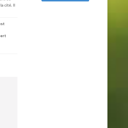
 cité. Il
est
bert