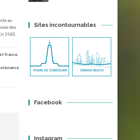
ècle au
Sites incontournables
 voie des
En 1563,
est france
,
eutenance
Facebook
Instagram