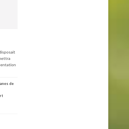
disposait
mettra
sentation
anes de
rt