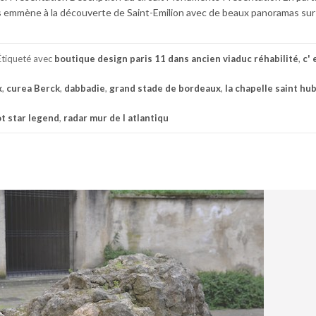
 emmène à la découverte de Saint-Emilion avec de beaux panoramas sur la
Étiqueté avec
boutique design paris 11 dans ancien viaduc réhabilité
,
c' 
x
,
curea Berck
,
dabbadie
,
grand stade de bordeaux
,
la chapelle saint hu
t star legend
,
radar mur de l atlantiqu