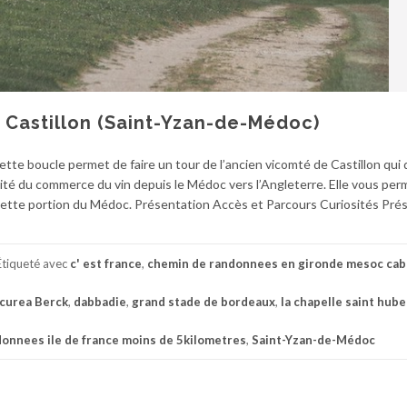
 Castillon (Saint-Yzan-de-Médoc)
tte boucle permet de faire un tour de l’ancien vicomté de Castillon qui 
vité du commerce du vin depuis le Médoc vers l’Angleterre. Elle vous per
e cette portion du Médoc. Présentation Accès et Parcours Curiosités Pré
Étiqueté avec
c' est france
,
chemin de randonnees en gironde mesoc cab
curea Berck
,
dabbadie
,
grand stade de bordeaux
,
la chapelle saint hube
onnees ile de france moins de 5kilometres
,
Saint-Yzan-de-Médoc