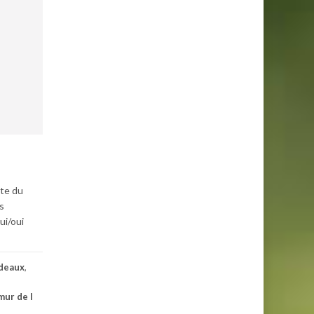
rte du
s
ui/oui
deaux
,
mur de l