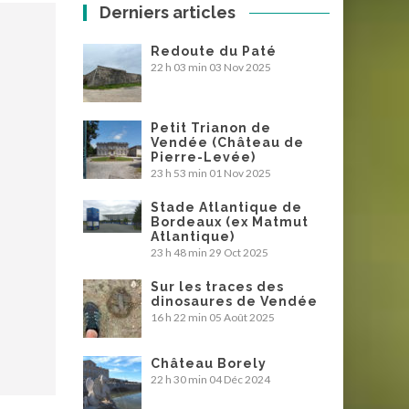
Derniers articles
Redoute du Paté
22 h 03 min
03 Nov 2025
Petit Trianon de
Vendée (Château de
Pierre-Levée)
23 h 53 min
01 Nov 2025
Stade Atlantique de
Bordeaux (ex Matmut
Atlantique)
23 h 48 min
29 Oct 2025
Sur les traces des
dinosaures de Vendée
16 h 22 min
05 Août 2025
Château Borely
22 h 30 min
04 Déc 2024