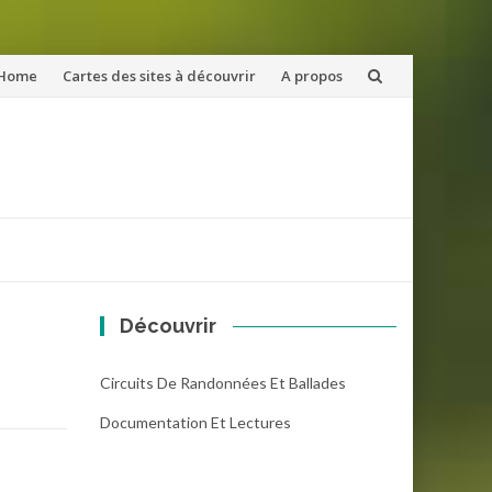
ler
Home
Cartes des sites à découvrir
A propos
u
ntenu
Découvrir
Circuits De Randonnées Et Ballades
Documentation Et Lectures