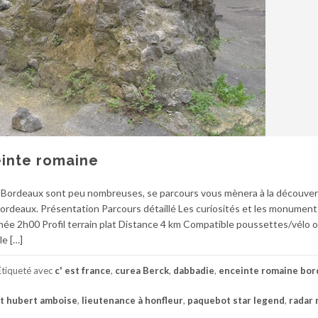
einte romaine
de Bordeaux sont peu nombreuses, se parcours vous mènera à la découve
Bordeaux. Présentation Parcours détaillé Les curiosités et les monument
e 2h00 Profil terrain plat Distance 4 km Compatible poussettes/vélo o
le […]
Étiqueté avec
c' est france
,
curea Berck
,
dabbadie
,
enceinte romaine bor
nt hubert amboise
,
lieutenance à honfleur
,
paquebot star legend
,
radar 