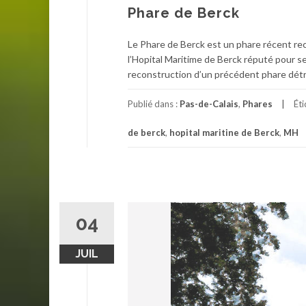
Phare de Berck
Le Phare de Berck est un phare récent rec
l’Hopital Maritime de Berck réputé pour ses
reconstruction d’un précédent phare détru
Publié dans :
Pas-de-Calais
,
Phares
Ét
de berck
,
hopital maritine de Berck
,
MH
04
JUIL