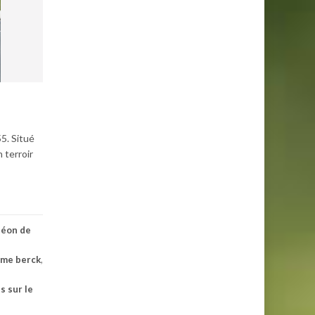
5. Situé
 terroir
déon de
ime berck
,
s sur le