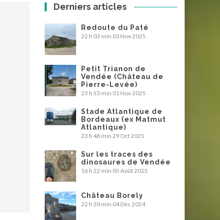
Derniers articles
Redoute du Paté
22 h 03 min
03 Nov 2025
Petit Trianon de
Vendée (Château de
Pierre-Levée)
23 h 53 min
01 Nov 2025
Stade Atlantique de
Bordeaux (ex Matmut
Atlantique)
23 h 48 min
29 Oct 2025
Sur les traces des
dinosaures de Vendée
16 h 22 min
05 Août 2025
Château Borely
22 h 30 min
04 Déc 2024