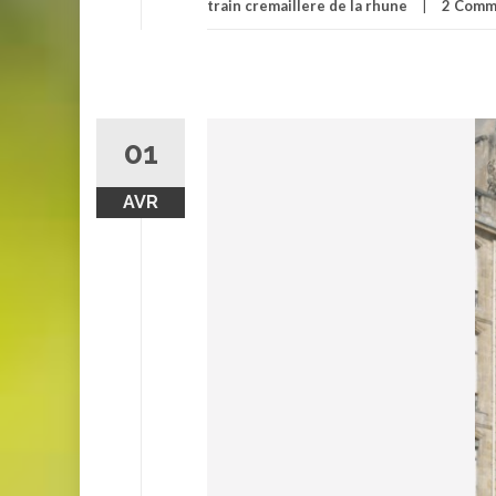
train cremaillere de la rhune
2 Comm
01
AVR