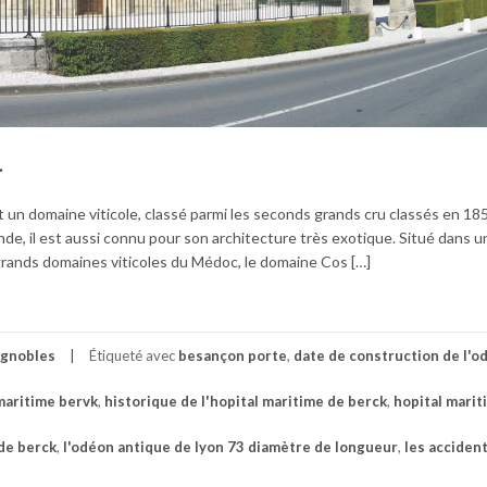
l
 un domaine viticole, classé parmi les seconds grands cru classés en 185
e, il est aussi connu pour son architecture très exotique. Situé dans un
rands domaines viticoles du Médoc, le domaine Cos […]
ignobles
Étiqueté avec
besançon porte
,
date de construction de l'o
 maritime bervk
,
historique de l'hopital maritime de berck
,
hopital marit
de berck
,
l'odéon antique de lyon 73 diamètre de longueur
,
les accident