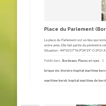
Place du Parlement (Bo
La place du Parlement est un lieu qui rest
entre amis. Elle fait partie du périmètre 
Situation : 44°50′27″ N 0°34′19″ O (POI A
Publié dans :
Bordeaux
,
Places et rues
brique xix
,
histoire hopital maritime berv
maritime bervk
,
hopital maritime de berc