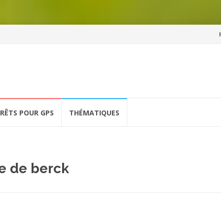
Al
a
co
ÉRÊTS POUR GPS
THÉMATIQUES
e de berck