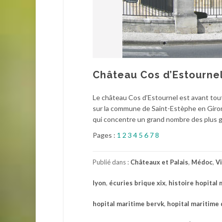
Château Cos d’Estourne
Le château Cos d’Estournel est avant tout
sur la commune de Saint-Estèphe en Girond
qui concentre un grand nombre des plus g
Pages :
1
2
3
4
5
6
7
8
Publié dans :
Châteaux et Palais
,
Médoc
,
V
lyon
,
écuries brique xix
,
histoire hopital
hopital maritime bervk
,
hopital maritime 