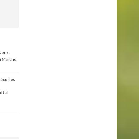
 verre
du Marché.
,
écuries
ital