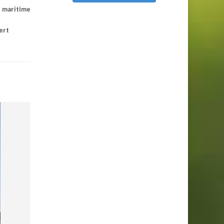
l maritime
ert