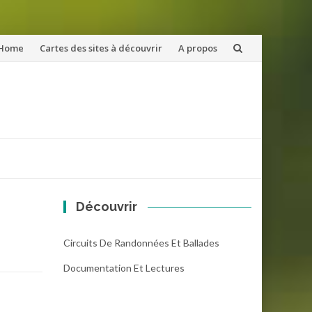
ler
Home
Cartes des sites à découvrir
A propos
u
ntenu
Découvrir
Circuits De Randonnées Et Ballades
Documentation Et Lectures