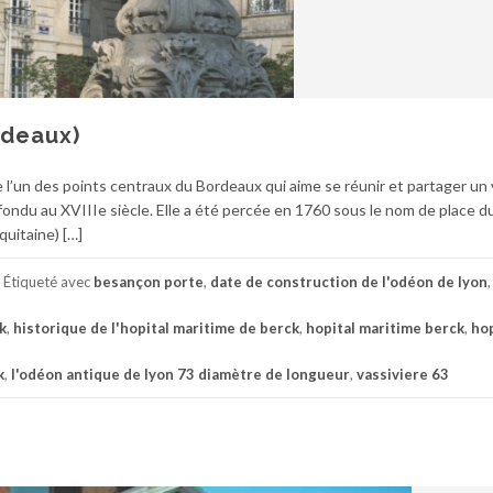
rdeaux)
e l’un des points centraux du Bordeaux qui aime se réunir et partager un
refondu au XVIIIe siècle. Elle a été percée en 1760 sous le nom de place 
quitaine) […]
Étiqueté avec
besançon porte
,
date de construction de l'odéon de lyon
k
,
historique de l'hopital maritime de berck
,
hopital maritime berck
,
hop
k
,
l'odéon antique de lyon 73 diamètre de longueur
,
vassiviere 63