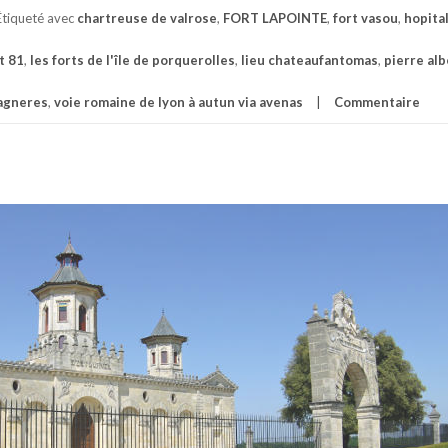
Étiqueté avec
chartreuse de valrose
,
FORT LAPOINTE
,
fort vasou
,
hopita
t 81
,
les forts de l'île de porquerolles
,
lieu chateaufantomas
,
pierre alb
bagneres
,
voie romaine de lyon à autun via avenas
Commentaire