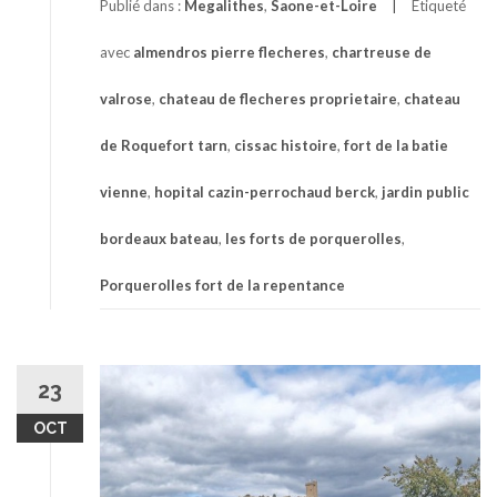
Publié dans :
Megalithes
,
Saone-et-Loire
Étiqueté
avec
almendros pierre flecheres
,
chartreuse de
valrose
,
chateau de flecheres proprietaire
,
chateau
de Roquefort tarn
,
cissac histoire
,
fort de la batie
vienne
,
hopital cazin-perrochaud berck
,
jardin public
bordeaux bateau
,
les forts de porquerolles
,
Porquerolles fort de la repentance
23
OCT