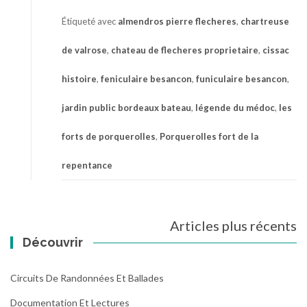
Étiqueté avec
almendros pierre flecheres
,
chartreuse
de valrose
,
chateau de flecheres proprietaire
,
cissac
histoire
,
feniculaire besancon
,
funiculaire besancon
,
jardin public bordeaux bateau
,
légende du médoc
,
les
forts de porquerolles
,
Porquerolles fort de la
repentance
Navigation
Articles plus récents
des
Découvrir
articles
Circuits De Randonnées Et Ballades
Documentation Et Lectures