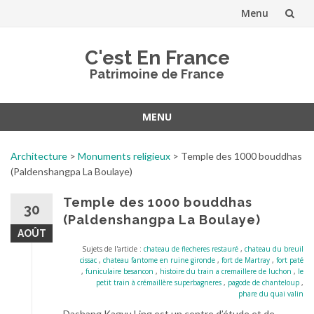
Menu
Aller
C'est En France
au
Patrimoine de France
contenu
MENU
Aller
au
Architecture
>
Monuments religieux
>
Temple des 1000 bouddhas
contenu
(Paldenshangpa La Boulaye)
Temple des 1000 bouddhas
30
(Paldenshangpa La Boulaye)
AOÛT
Sujets de l'article :
chateau de flecheres restauré
,
chateau du breuil
cissac
,
chateau fantome en ruine gironde
,
fort de Martray
,
fort paté
,
funiculaire besancon
,
histoire du train a cremaillere de luchon
,
le
petit train à crémaillère superbagneres
,
pagode de chanteloup
,
phare du quai valin
Dashang Kagyu Ling est un centre d’étude et de