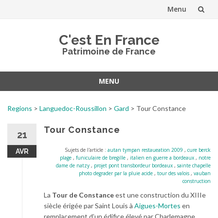
Menu
Aller
C'est En France
au
Patrimoine de France
contenu
MENU
Aller
au
Regions
>
Languedoc-Roussillon
>
Gard
>
Tour Constance
contenu
Tour Constance
21
Sujets de l'article :
autan tympan restaueation 2009
,
cure berck
AVR
plage
,
funiculaire de bregille
,
italien en guerre a bordeaux
,
notre
dame de natzy
,
projet pont transbordeur bordeaux
,
sainte chapelle
photo degrader par la pluie acide
,
tour des valois
,
vauban
construction
La
Tour de Constance
est une construction du XIIIe
siècle érigée par Saint Louis à
Aigues-Mortes
en
remplacement d’un édifice élevé par Charlemagne.