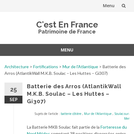
Menu
Aller
C'est En France
au
Patrimoine de France
contenu
MENU
Aller
au
Architecture
>
Fortifications
>
Mur de l'Atlantique
>
Batterie des
contenu
Arros (AtlantikWall M.K.B. Soulac – Les Huttes – Gi307)
Batterie des Arros (AtlantikWall
25
M.K.B. Soulac – Les Huttes –
SEP
Gi307)
Sujets de l'article :
batterie côtière
,
Mur de l'Atlantique
,
Soulac-sur-
Mer
La Batterie MKB Soulac fait partie de la
Forteresse du
Nord Médoc
comptant 38 positions dispersées entre