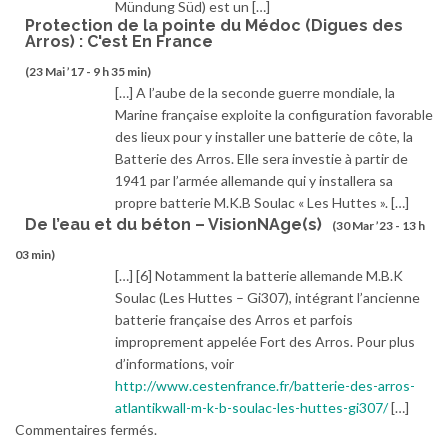
Mündung Süd) est un […]
Protection de la pointe du Médoc (Digues des
Arros) : C'est En France
(23 Mai ’17 - 9 h 35 min)
[…] A l’aube de la seconde guerre mondiale, la
Marine française exploite la configuration favorable
des lieux pour y installer une batterie de côte, la
Batterie des Arros. Elle sera investie à partir de
1941 par l’armée allemande qui y installera sa
propre batterie M.K.B Soulac « Les Huttes ». […]
De l’eau et du béton – VisionNAge(s)
(30 Mar ’23 - 13 h
03 min)
[…] [6] Notamment la batterie allemande M.B.K
Soulac (Les Huttes – Gi307), intégrant l’ancienne
batterie française des Arros et parfois
improprement appelée Fort des Arros. Pour plus
d’informations, voir
http://www.cestenfrance.fr/batterie-des-arros-
atlantikwall-m-k-b-soulac-les-huttes-gi307/
[…]
Commentaires fermés.