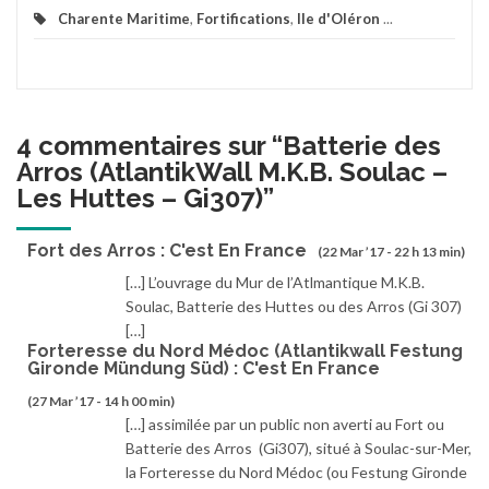
Charente Maritime
,
Fortifications
,
Ile d'Oléron
...
4 commentaires sur “
Batterie des
Arros (AtlantikWall M.K.B. Soulac –
Les Huttes – Gi307)
”
Fort des Arros : C'est En France
(22 Mar ’17 - 22 h 13 min)
[…] L’ouvrage du Mur de l’Atlmantique M.K.B.
Soulac, Batterie des Huttes ou des Arros (Gi 307)
[…]
Forteresse du Nord Médoc (Atlantikwall Festung
Gironde Mündung Süd) : C'est En France
(27 Mar ’17 - 14 h 00 min)
[…] assimilée par un public non averti au Fort ou
Batterie des Arros (Gi307), situé à Soulac-sur-Mer,
la Forteresse du Nord Médoc (ou Festung Gironde