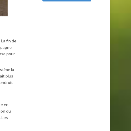
La fin de
mpagne
nse pour
stime la
rait plus
 endroit
te en
ion du
. Les