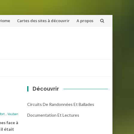
ler
Home
Cartes des sites à découvrir
A propos
u
ntenu
Découvrir
Circuits De Randonnées Et Ballades
fort
,
Vauban
Documentation Et Lectures
es face à
il était