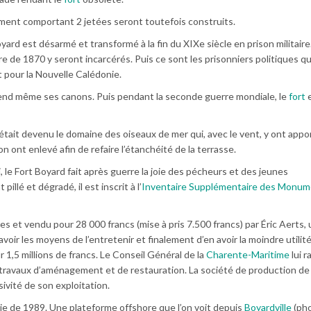
ment comportant 2 jetées seront toutefois construits.
oyard est désarmé et transformé à la fin du XIXe siècle en prison militaire
rre de 1870 y seront incarcérés. Puis ce sont les prisonniers politiques qu
 pour la Nouvelle Calédonie.
end même ses canons. Puis pendant la seconde guerre mondiale, le
fort
e
tait devenu le domaine des oiseaux de mer qui, avec le vent, y ont appor
 ont enlevé afin de refaire l’étanchéité de la terrasse.
i, le Fort Boyard fait après guerre la joie des pécheurs et des jeunes
illé et dégradé, il est inscrit à l’
Inventaire Supplémentaire des Monu
es et vendu pour 28 000 francs (mise à pris 7.500 francs) par Éric Aerts, 
voir les moyens de l’entretenir et finalement d’en avoir la moindre utilité, 
1,5 millions de francs. Le Conseil Général de la
Charente-Maritime
lui 
travaux d’aménagement et de restauration. La société de production de
ivité de son exploitation.
ie de 1989. Une plateforme offshore que l’on voit depuis
Boyardville
(pho