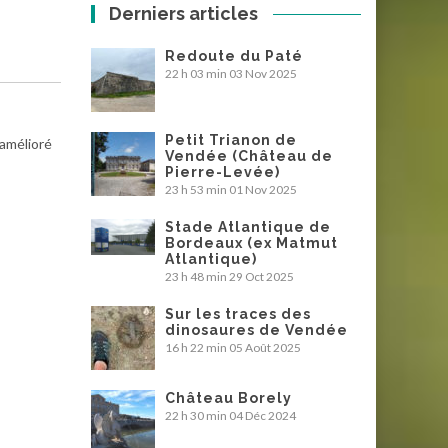
Derniers articles
Redoute du Paté
22 h 03 min
03 Nov 2025
Petit Trianon de
 amélioré
Vendée (Château de
Pierre-Levée)
23 h 53 min
01 Nov 2025
Stade Atlantique de
Bordeaux (ex Matmut
Atlantique)
23 h 48 min
29 Oct 2025
Sur les traces des
dinosaures de Vendée
16 h 22 min
05 Août 2025
Château Borely
22 h 30 min
04 Déc 2024