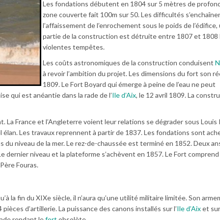
Les fondations débutent en 1804 sur 5 mètres de profond
zone couverte fait 100m sur 50. Les difficultés s’enchaîne
l’affaissement de l’enrochement sous le poids de l’édifice,
partie de la construction est détruite entre 1807 et 1808 
violentes tempêtes.
Les coûts astronomiques de la construction conduisent
N
à revoir l’ambition du projet. Les dimensions du fort son r
1809. Le Fort Boyard qui émerge à peine de l’eau ne peut
ise qui est anéantie dans la rade de l’
Ile d’Aix
, le 12 avril 1809. La constr
 La France et l’Angleterre voient leur relations se dégrader sous Louis 
 élan. Les travaux reprennent à partir de 1837. Les fondations sont ac
 du niveau de la mer. Le rez-de-chaussée est terminé en 1852. Deux an
Le dernier niveau et la plateforme s’achèvent en 1857. Le Fort comprend 
e Père Fouras.
 la fin du XIXe siècle, il n’aura qu’une utilité militaire limitée. Son arm
ièces d’artillerie. La puissance des canons installés sur l’
Ile d’Aix
et sur 
 rade rendant le
fort
obsolète.