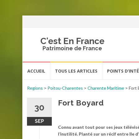
C'est En France
Patrimoine de France
Aller
ACCUEIL
TOUS LES ARTICLES
POINTS D’INT
au
contenu
Regions
>
Poitou-Charentes
>
Charente Maritime
>
Fort
Fort Boyard
30
SEP
Connu avant tout pour ses jeux télévis
l’inutilité. Planté sur un récif entre Ile 