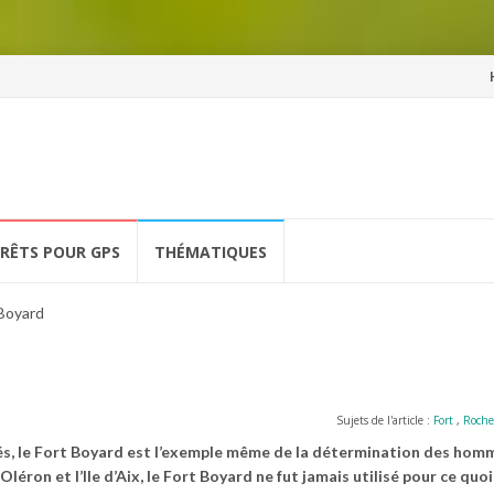
Al
a
co
ÉRÊTS POUR GPS
THÉMATIQUES
 Boyard
Sujets de l'article :
Fort
,
Roche
és, le Fort Boyard est l’exemple même de la détermination des homm
d’Oléron et l’Ile d’Aix, le Fort Boyard ne fut jamais utilisé pour ce quoi 