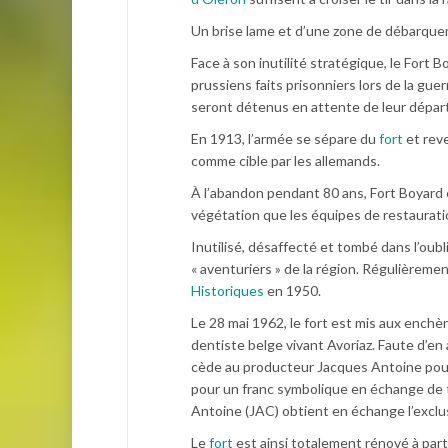
Un brise lame et d’une zone de débarque
Face à son inutilité stratégique, le Fort B
prussiens faits prisonniers lors de la gue
seront détenus en attente de leur départ
En 1913, l’armée se sépare du
fort
et rev
comme cible par les allemands.
À l’abandon pendant 80 ans, Fort Boyard é
végétation que les équipes de restauration
Inutilisé, désaffecté et tombé dans l’oubl
« aventuriers » de la région. Régulièrement p
Historiques
en 1950.
Le 28 mai 1962, le fort est mis aux enchèr
dentiste belge vivant Avoriaz. Faute d’en a
cède au producteur Jacques Antoine pour 
pour un franc symbolique en échange de 
Antoine (JAC) obtient en échange l’exclus
Le
fort
est ainsi totalement rénové à part