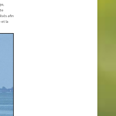
ge,
te
isés afin
 et la