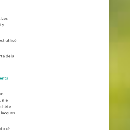
. Les
i y
st utilisé
té de la
ments
un
il le
rachète
 Jacques
to ci-