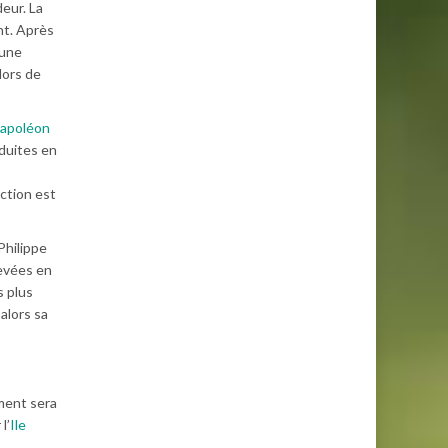
eur. La
nt. Après
 une
lors de
apoléon
éduites en
uction est
Philippe
hevées en
s plus
alors sa
ement sera
l’
Ile