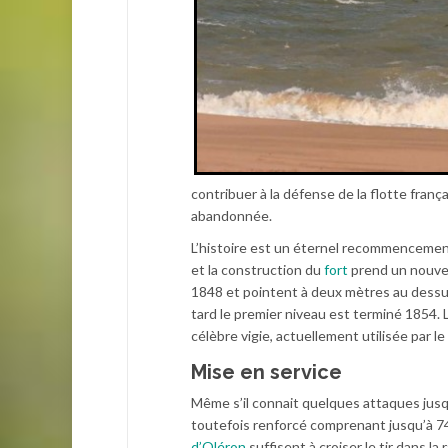
contribuer à la défense de la flotte frança
abandonnée.
L’histoire est un éternel recommencement.
et la construction du
fort
prend un nouvel
1848 et pointent à deux mètres au dessus
tard le premier niveau est terminé 1854. 
célèbre vigie, actuellement utilisée par l
Mise en service
Même s’il connait quelques attaques jusqu’à
toutefois renforcé comprenant jusqu’à 74 p
d’Oléron
suffisent à croiser le tir dans la