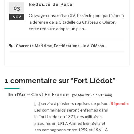
Redoute du Paté
03
Ouvrage construit au XVIIe siècle pour participer à
NOV
la défense de la Citadelle du Château d'Oléron,
cette redoute adopte un plan...
Charente Maritime
,
Fortifications
,
Ile d'Oléron
...
1 commentaire sur “
Fort Liédot
”
Ile d’Aix – C'est En France
(26 Mar ’20 - 17 h 15 min)
[…] servira à plusieurs reprises de prison.
Répondre
Les communards seront enfermés dans
le Fort Liedot en 1871, des militaires
insoumis en 1917, Ahmed Ben Bella et
ses compagnons entre 1959 et 1961. A