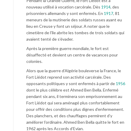
Pendant la Grande Guerre, le Fort Liédot est à
nouveau utilisé à vocation carcérale. Dès
1914
, des
prisonniers allemands y sont enfermés. En
1917
, 81
meneurs de la mutinerie des soldats russes ayant eu
lieu en Creuse y font un séjour. A noter que le
cimetière de l’île abrite les tombes de trois soldats qui
avaient tenté de s’évader.
Après la première guerre mondiale, le fort est
désaffecté et devient un centre de vacances pour
colonies.
Alors que la guerre d’Algérie bouleverse la France, le
Fort Liédot reprend son activité carcérale. Des
opposants politiques y sont enfermés à partir de
1956
dont le plus célèbre est Ahmed Ben Bella. Enfermé
pendant six ans, il terminera son emprisonnement au
Fort Liédot qui sera aménagé plus confortablement
pour offrir des conditions plus dignes d’enfermement.
Des planchers, et des chauffages permirent d’y
améliorer l’ordinaire. Ahmed Ben Bella quitte le fort en
1962 après les Accords d’Evian.