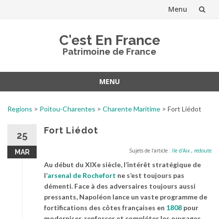
Menu
Aller
C'est En France
au
Patrimoine de France
contenu
MENU
Aller
au
Regions
>
Poitou-Charentes
>
Charente Maritime
>
Fort Liédot
contenu
Fort Liédot
25
Sujets de l'article :
Ile d'Aix
,
redoute
MAR
Au début du XIXe siècle, l’intérêt stratégique de
l’
arsenal de Rochefort
ne s’est toujours pas
démenti. Face à des adversaires toujours aussi
pressants, Napoléon lance un vaste programme de
fortifications des côtes françaises en
1808
pour
moderniser, renforcer et compléter les ouvrages