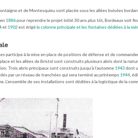
ntaigne et de Montesquieu sont placée sous les allées boisées bordant 
en
1886
pour reprendre le projet initié 30 ans plus tôt, Bordeaux voit f
4
et
1902
est érigé
la colonne principale et les fontaines dédiées à la m
ale
ces participe à la mise en place de positions de défense et de command
place et les allées de Bristol sont construits plusieurs abris dont la natu
ion. Trois abris principaux sont construits jusqu’à l’automne
1943
dont 
ordés par un réseau de tranchées qui sera terminé au printemps
1944
, éd
e. L’ensemble de ses installations sont dédiées à la logistique de la co