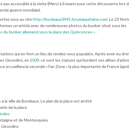
est pas accessible à la visite (Merci à Erwann pour cette découverte lors d
conde guerre mondiale).
portez vous au site
http://bordeaux3945.forumaquitaine.com
. Le 23 févr
olonnes un article avec de nombreuses photos du bunker situé sous les
os du bunker allemand sous la place des Quinconces «
.
ations qui en font un lieu de rendez-vous populaire. Après avoir eu droit
es Girondins, en
2009
, ce sont les statues qui bordent ses allées d’arbr
ace accueillera la seconde « Fan Zone » la plus importante de France (aprè
 à la ville de Bordeaux. Le plan de la place est arrêté
hérie de la place
trales
ontaigne et de Montesquieu
 Girondins