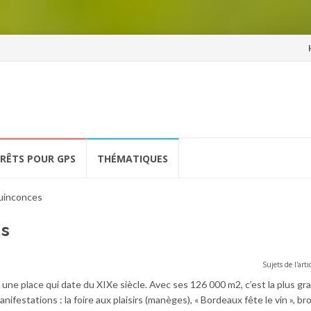
Al
a
co
ÉRÊTS POUR GPS
THÉMATIQUES
uinconces
es
Sujets de l'arti
 une place qui date du XIXe siècle. Avec ses 126 000 m2, c’est la plus gr
nifestations : la foire aux plaisirs (manèges), « Bordeaux fête le vin », br