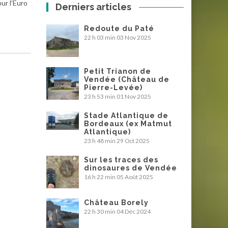
ur l’Euro
Derniers articles
Redoute du Paté
22 h 03 min
03 Nov 2025
Petit Trianon de
Vendée (Château de
Pierre-Levée)
23 h 53 min
01 Nov 2025
Stade Atlantique de
Bordeaux (ex Matmut
Atlantique)
23 h 48 min
29 Oct 2025
Sur les traces des
dinosaures de Vendée
16 h 22 min
05 Août 2025
Château Borely
22 h 30 min
04 Déc 2024