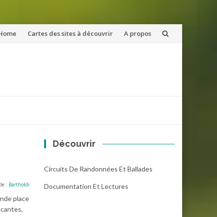
ler
Home
Cartes des sites à découvrir
A propos
u
ntenu
Découvrir
Circuits De Randonnées Et Ballades
cle :
Bartholdi
Documentation Et Lectures
ande place
ocantes,