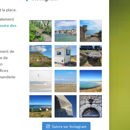
la place.
inalement
émoire des
ement de
re de
un
ifices
mmanderie
Suivre sur Instagram