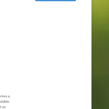
entes a
isible.
i un