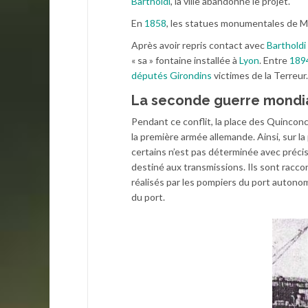
Bartholdi
, la ville abandonné le projet.
En
1858
, les statues monumentales de Mo
Après avoir repris contact avec
Bartholdi
« sa » fontaine installée à
Lyon
. Entre
189
députés Girondins
victimes de la Terreur.
La seconde guerre mondi
Pendant ce conflit, la place des Quincon
la première armée allemande. Ainsi, sur la 
certains n’est pas déterminée avec précis
destiné aux transmissions. Ils sont racc
réalisés par les pompiers du port autonom
du port.