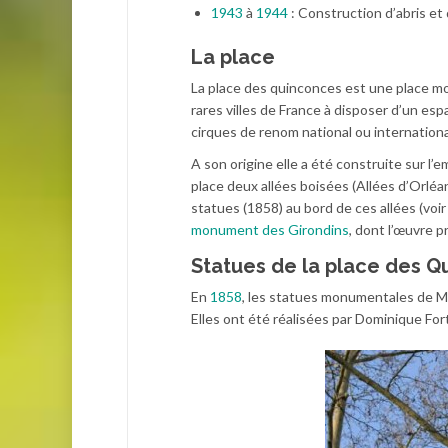
1943
à
1944
: Construction d’abris e
La place
La place des quinconces est une place mo
rares villes de France à disposer d’un espa
cirques de renom national ou internationa
A son origine elle a été construite sur 
place deux allées boisées (Allées d’Orléa
statues (1858) au bord de ces allées (vo
monument des Girondins
, dont l’œuvre p
Statues de la place des 
En
1858
, les statues monumentales de Mo
Elles ont été réalisées par Dominique Fo