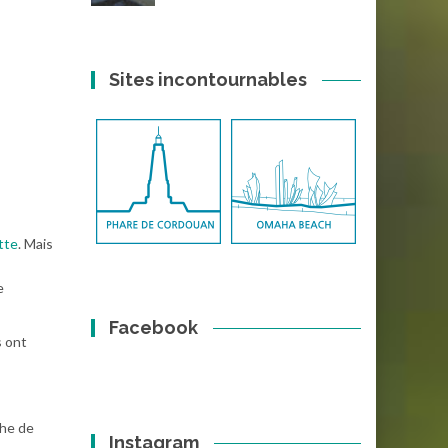
Sites incontournables
tte
. Mais
s
e
Facebook
s ont
che de
Instagram