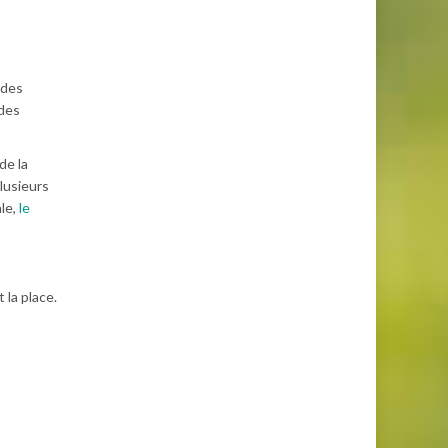
 des
 des
de la
lusieurs
ale,
le
la place.