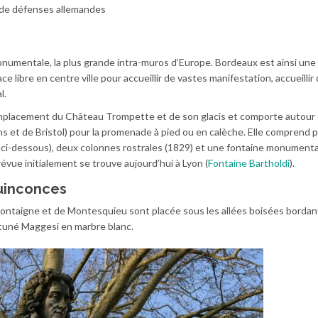
t de défenses allemandes
numentale, la plus grande intra-muros d’Europe. Bordeaux est ainsi une
ce libre en centre ville pour accueillir de vastes manifestation, accueillir
l.
l’emplacement du Château Trompette et de son glacis et comporte autour 
ns et de Bristol) pour la promenade à pied ou en calèche. Elle comprend p
ir ci-dessous), deux colonnes rostrales (1829) et une fontaine monument
révue initialement se trouve aujourd’hui à Lyon (
Fontaine Bartholdi
).
Quinconces
ntaigne et de Montesquieu sont placée sous les allées boisées bordant 
rtuné Maggesi en marbre blanc.