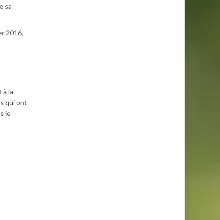
e sa
ier 2016,
 à la
es qui ont
s le