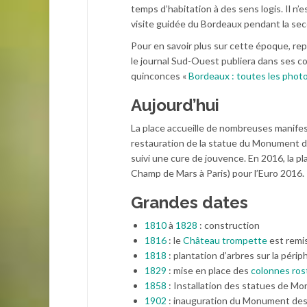
temps d’habitation à des sens logis. Il n’
visite guidée du Bordeaux pendant la se
Pour en savoir plus sur cette époque, re
le journal Sud-Ouest publiera dans ses c
quinconces «
Bordeaux : toutes les phot
Aujourd’hui
La place accueille de nombreuses manifest
restauration de la statue du Monument d
suivi une cure de jouvence. En 2016, la pl
Champ de Mars à Paris) pour l’Euro 2016.
Grandes dates
1810
à
1828
: construction
1816
: le
Château trompette
est remis
1818
: plantation d’arbres sur la périp
1829
: mise en place des
colonnes ros
1858
: Installation des statues de M
1902
: inauguration du Monument des