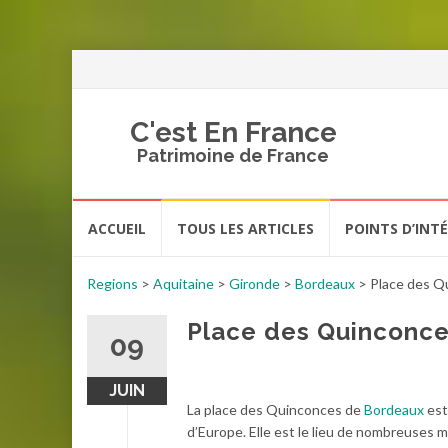
C'est En France
Patrimoine de France
Aller
ACCUEIL
TOUS LES ARTICLES
POINTS D’INT
au
contenu
Regions
>
Aquitaine
>
Gironde
>
Bordeaux
>
Place des Q
Place des Quinconc
09
JUIN
La place des Quinconces de
Bordeaux
est
d’Europe. Elle est le lieu de nombreuses ma