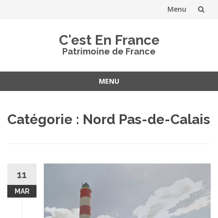
Menu
Aller
C'est En France
au
Patrimoine de France
contenu
MENU
Aller
au
Catégorie :
Nord Pas-de-Calais
contenu
11
MAR