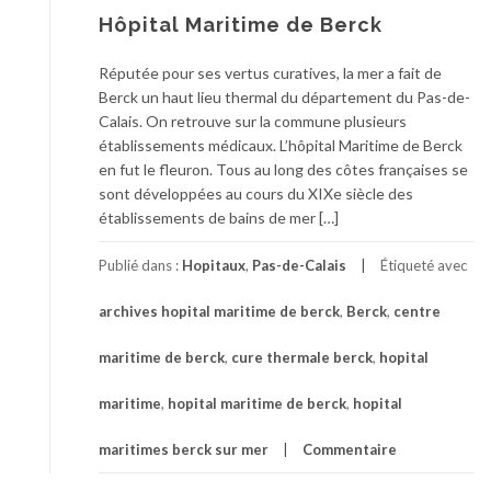
Hôpital Maritime de Berck
Réputée pour ses vertus curatives, la mer a fait de
Berck un haut lieu thermal du département du Pas-de-
Calais. On retrouve sur la commune plusieurs
établissements médicaux. L’hôpital Maritime de Berck
en fut le fleuron. Tous au long des côtes françaises se
sont développées au cours du XIXe siècle des
établissements de bains de mer […]
Publié dans :
Hopitaux
,
Pas-de-Calais
Étiqueté avec
archives hopital maritime de berck
,
Berck
,
centre
maritime de berck
,
cure thermale berck
,
hopital
maritime
,
hopital maritime de berck
,
hopital
maritimes berck sur mer
Commentaire