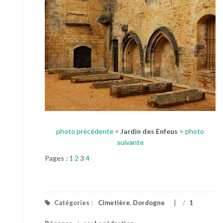
photo précédente
<
Jardin des Enfeus
>
photo
suivante
Pages :
1
2
3
4
Catégories :
Cimetière
,
Dordogne
/
1