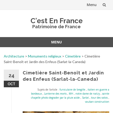
Menu
Aller
C'est En France
au
Patrimoine de France
contenu
MENU
Aller
au
Architecture
>
Monuments religieux
>
Cimetière
>
Cimetière
contenu
Saint-Benoît et Jardin des Enfeus (Sarlat-la-Caneda)
Cimetière Saint-Benoît et Jardin
24
des Enfeus (Sarlat-la-Caneda)
OCT
Sujets de l'article :
funiculaire de bregille
,
italien en guerre a
bordeaux
,
Lanterne des morts
,
MH
,
notre dame de natzy
,
sainte
chapelle photo degrader par la pluie acide
,
Sarlat
,
tour des valois
,
vauban construction