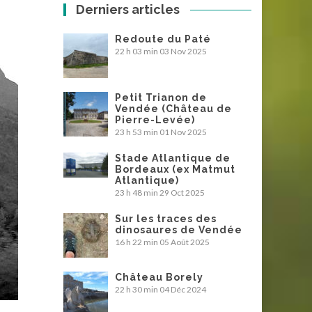
Derniers articles
Redoute du Paté
22 h 03 min
03 Nov 2025
Petit Trianon de
Vendée (Château de
Pierre-Levée)
23 h 53 min
01 Nov 2025
Stade Atlantique de
Bordeaux (ex Matmut
Atlantique)
23 h 48 min
29 Oct 2025
Sur les traces des
dinosaures de Vendée
16 h 22 min
05 Août 2025
Château Borely
22 h 30 min
04 Déc 2024