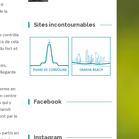
té
e la
Sites incontournables
le contrôle
ce de cela
u fort et
ses,
ellegarde
forme en
un centre
Facebook
 qui y
transit
nt par le
 partis en
Instagram