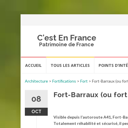
C'est En France
Patrimoine de France
Aller
ACCUEIL
TOUS LES ARTICLES
POINTS D’INT
au
contenu
Architecture
>
Fortifications
>
Fort
>
Fort-Barraux (ou for
Fort-Barraux (ou for
08
OCT
Visible depuis l’autoroute A41, Fort-Ba
Totalement réhabilité et sécurisé, il peu