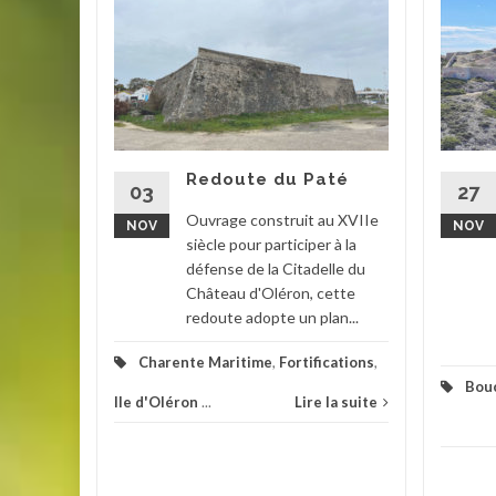
mande
 KVGR
346)
tre de la
e
Redoute du Paté
volution
03
27
rtiers de
Ouvrage construit au XVIIe
NOV
NOV
n est...
siècle pour participer à la
défense de la Citadelle du
que
,
Château d'Oléron, cette
redoute adopte un plan...
la suite
Charente Maritime
,
Fortifications
,
Bou
Ile d'Oléron
...
Lire la suite