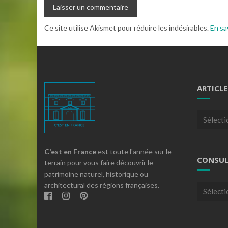
Ce site utilise Akismet pour réduire les indésirables.
En sa
ARTICLE
Articles
par
theme
C'est en France
est toute l'année sur le
CONSUL
terrain pour vous faire découvrir le
patrimoine naturel, historique ou
architectural des régions françaises.
Consulte
nos
archives