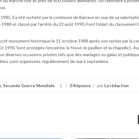
s du marché noir et près de 800 soldats allemands. Un cimetière à proxi
eux.
985, il a été racheté par la commune de Barraux en vue de sa valorisation
1988 et classé par l’arrêté du 23 août 1990. Font l’objet du classement l
inscrit monument historique le 11 octobre 1988 après son rachat par la 
t 1990. Sont protégés l’enceinte, le fossé, le pavillon et la chapelle1. Au
our diverses occasions privées tels que des mariages ou galas et publique
uidées sont organisées régulièrement de mai à septembre.
e
,
Seconde Guerre Mondiale
/
0 Réponse
/
par
La rédaction