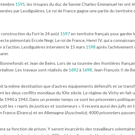
septembre
1591
, les troupes du duc de Savoie Charles-Emmanuel Ier ont é
menées par Lesdiguières. Le roi de France gagne une partie du territoire d
 construction du Fort le 24 août
1597
en territoire français pour garder 
itecte piémontais Ercole Negr. Le roi de France, Henri IV, qui a connaissan
r à l’action. Lesdiguières intervient le 15 mars
1598
après l’achèvement d
arer.
Bonnefonds et Jean de Beins. Lors de sa tournée des frontières françai
éaliser. Les travaux sont réalisés de
1692
à
1698
. Jean-François II de B
subit la même destination que d’autres équipements défensifs et se trans
nt les deux conflits mondiaux du XXe siècle. Le régime de Vichy en fait 
 de 1940 à 1943. Dans un premier temps ce sont les prisonniers politiques
çoit les « repris de justices et souteneurs ». Il recevra aussi des juifs en 
n France (Drancy) et en Allemagne (Auschwitz). 4000 prisonniers passero
ra sa fonction de prison. Y seront incarcérés des travailleurs volontaires