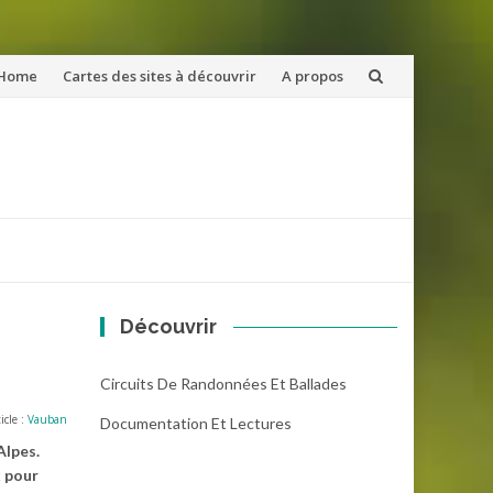
ler
Home
Cartes des sites à découvrir
A propos
u
ntenu
Découvrir
Circuits De Randonnées Et Ballades
icle :
Vauban
Documentation Et Lectures
Alpes.
x pour