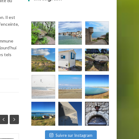
mité du
. Il est
’enceinte,
commune
jourd’hui
s tels
Suivre sur Instagram