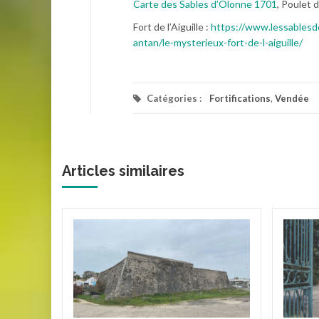
Carte des Sables d’Olonne 1701
, Poulet 
Fort de l’Aiguille :
https://www.lessablesdo
antan/le-mysterieux-fort-de-l-aiguille/
Catégories :
Fortifications
,
Vendée
Articles similaires
ie de
ire des
es grands