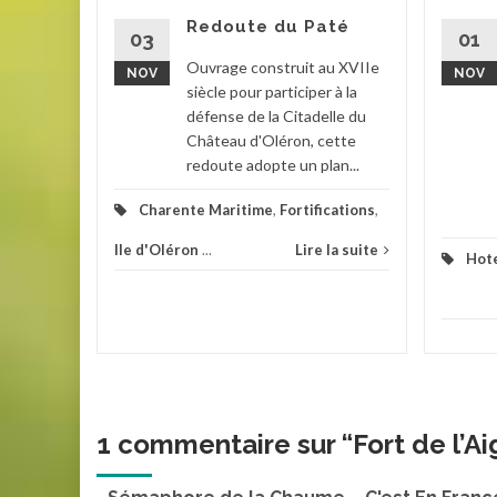
és
Redoute du Paté
Fort et
03
01
 afin...
Ouvrage construit au XVIIe
NOV
NOV
siècle pour participer à la
défense de la Citadelle du
Château d'Oléron, cette
la suite
redoute adopte un plan...
Charente Maritime
,
Fortifications
,
Ile d'Oléron
...
Lire la suite
Hote
1 commentaire sur “
Fort de l’A