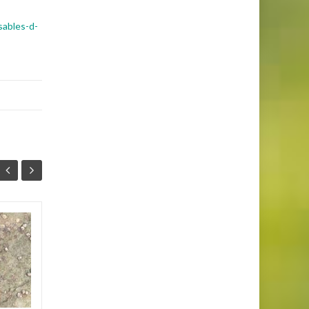
sables-d-
Fortin des Goudes
27
17
Surplombant le Cap
NOV
NOV
Croisette et les Goudes, le
fortin du même nom fait
partie du système Seré de