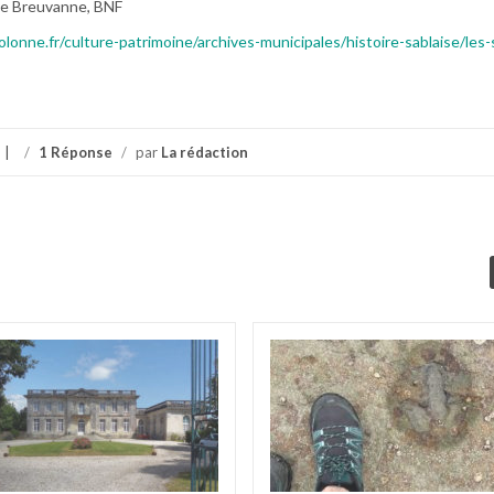
de Breuvanne, BNF
lonne.fr/culture-patrimoine/archives-municipales/histoire-sablaise/les-
/
1 Réponse
/
par
La rédaction