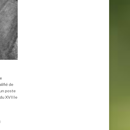
de
lifié de
 un poste
 du XVIIIe
F