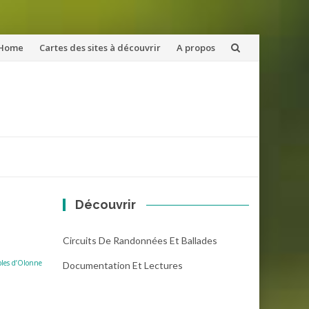
ler
Home
Cartes des sites à découvrir
A propos
u
ntenu
Découvrir
Circuits De Randonnées Et Ballades
bles d’Olonne
Documentation Et Lectures