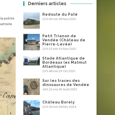
Derniers articles
Redoute du Paté
 la pointe
22 h 03 min
03 Nov 2025
batterie
Petit Trianon de
Vendée (Château de
Pierre-Levée)
23 h 53 min
01 Nov 2025
Stade Atlantique de
Bordeaux (ex Matmut
Atlantique)
23 h 48 min
29 Oct 2025
Sur les traces des
dinosaures de Vendée
16 h 22 min
05 Août 2025
Château Borely
22 h 30 min
04 Déc 2024