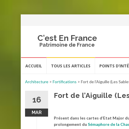
C'est En France
Patrimoine de France
Aller
ACCUEIL
TOUS LES ARTICLES
POINTS D’INT
au
contenu
Architecture
>
Fortifications
>
Fort de l’Aiguille (Les Sabl
Fort de l’Aiguille (L
16
MAR
Présent dans les cartes d’Etat Major du 
prolongement du
Sémaphore de la Ch