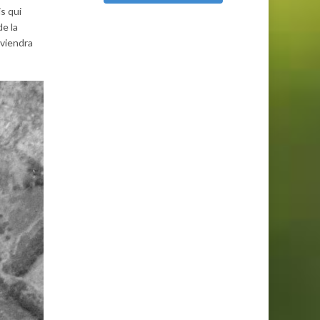
s qui
de la
eviendra