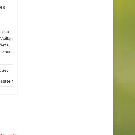
Rivière mis en place à partie
des
de...
Bouches-du-Rhône
,
Fortifications
Fort
,
blique
Lire la suite
Veillon
l'Atlanti
verte
e traces
iques
a suite