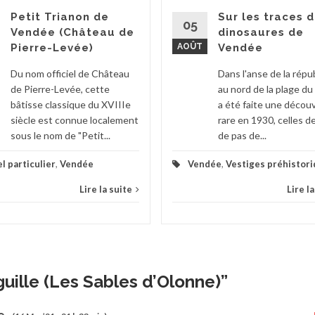
Petit Trianon de
Sur les traces 
05
Vendée (Château de
dinosaures de
Pierre-Levée)
AOÛT
Vendée
Du nom officiel de Château
Dans l'anse de la répu
de Pierre-Levée, cette
au nord de la plage du 
bâtisse classique du XVIIIe
a été faite une décou
siècle est connue localement
rare en 1930, celles d
sous le nom de "Petit...
de pas de...
l particulier
,
Vendée
Vendée
,
Vestiges préhistor
Lire la suite
Lire l
iguille (Les Sables d’Olonne)
”