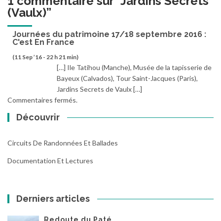
1 commentaire sur “
Jardins Secrets
(Vaulx)
”
Journées du patrimoine 17/18 septembre 2016 :
C'est En France
(11 Sep ’16 - 22 h 21 min)
[…] Ile Tatihou (Manche), Musée de la tapisserie de
Bayeux (Calvados), Tour Saint-Jacques (Paris),
Jardins Secrets de Vaulx […]
Commentaires fermés.
Découvrir
Circuits De Randonnées Et Ballades
Documentation Et Lectures
Derniers articles
Redoute du Paté