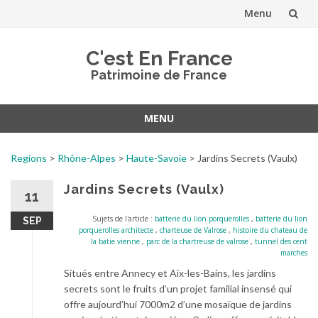
Menu
Aller
C'est En France
au
Patrimoine de France
contenu
MENU
Aller
au
Regions
>
Rhône-Alpes
>
Haute-Savoie
>
Jardins Secrets (Vaulx)
contenu
Jardins Secrets (Vaulx)
11
Sujets de l'article :
batterie du lion porquerolles
,
batterie du lion
SEP
porquerolles architecte
,
charteuse de Valrose
,
histoire du chateau de
la batie vienne
,
parc de la chartreuse de valrose
,
tunnel des cent
marches
Situés entre Annecy et Aix-les-Bains, les jardins
secrets sont le fruits d’un projet familial insensé qui
offre aujourd’hui 7000m2 d’une mosaïque de jardins