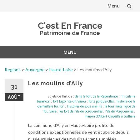
Menu
Aller
C'est En France
au
Patrimoine de France
contenu
MENU
Aller
au
Regions
>
Auvergne
>
Haute-Loire
>
Les moulins d’Ally
contenu
Les moulins d’Ally
31
Sujets de l'article :
dans le Fort de la Repentance
,
finiculaire
AOÛT
besancon
,
fort Lapointe dit Vasou
,
forts porquerolles
,
histoire de la
cremaillere luchon
,
histoires de sous marins
,
la tour métallique de
fourvière
,
les fort de l'ile de porquerolles
,
l’île de Porquerolles
,
maison d'Albert Claveille à tuilliere
La commune d’Ally en Haute-Loire profite de
conditions exceptionnelles de vent et abrite depuis
plusieurs siècles des moulins à vent suppléés