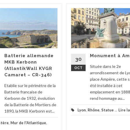
Batterie allemande
Monument à Am
30
MKB Kerbonn
Située dans le 2e
(AtlantikWall KVGR
OCT
arrondissement de Ly
Camaret – CR-346)
place Ampère, cette s
Etablie sur le périmètre de la
été installée à cet
Batterie francaise de
emplacement en 1888
Kerbonn de 1932, évolution
rend hommage au...
de la Batterie de Mortiers de
Lyon
,
Rhône
,
Statue
...
Lire l
1890, la MKB Kerbonn est...
stère
,
Mur de l'Atlantique
,