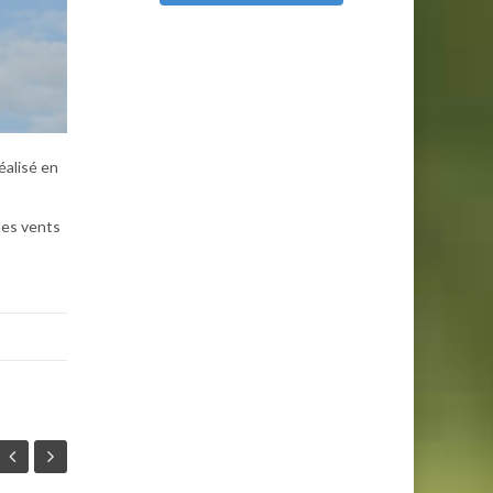
éalisé en
les vents