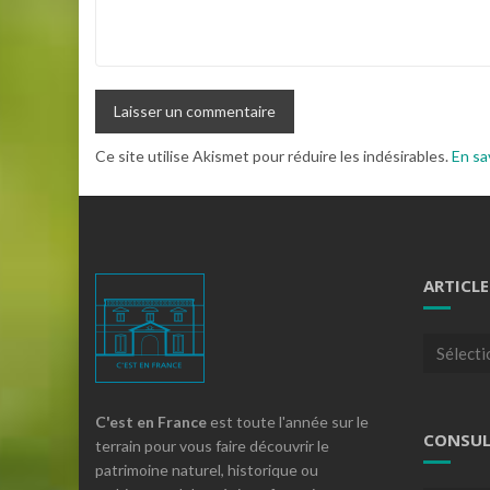
Ce site utilise Akismet pour réduire les indésirables.
En sa
ARTICLE
Articles
par
theme
C'est en France
est toute l'année sur le
CONSUL
terrain pour vous faire découvrir le
patrimoine naturel, historique ou