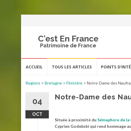
C'est En France
Patrimoine de France
Aller
ACCUEIL
TOUS LES ARTICLES
POINTS D’INT
au
contenu
Regions
>
Bretagne
>
Finistère
>
Notre-Dame des Naufra
Notre-Dame des Nau
04
OCT
Située à proximité du
Sémaphore de la 
Cyprien Godebski qui rend hommage aux 