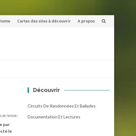
ler
Home
Cartes des sites à découvrir
A propos
u
ntenu
Découvrir
Circuits De Randonnées Et Ballades
s de l'article :
Documentation Et Lectures
e par
ste le