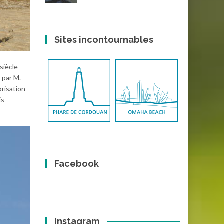
Sites incontournables
siècle
 par M.
orisation
is
Facebook
Instagram