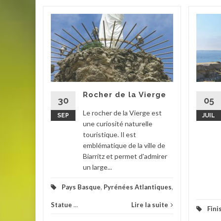
32
er
ses
posées à
Rocher de la Vierge
phibie,
30
05
c...
Le rocher de la Vierge est
SEP
JUIL
une curiosité naturelle
que
,
touristique. Il est
emblématique de la ville de
Biarritz et permet d'admirer
la suite
un large...
Pays Basque
,
Pyrénées Atlantiques
,
Statue
...
Lire la suite
Fini