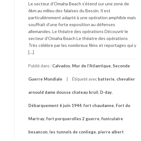
Le secteur d’Omaha Beach s’étend sur une zone de
6km au milieu des falaises du Bessin. Il est
particulièrement adapté à une opération amphibie mais
souffrait d’une forte exposition au défenses
allemandes. Le théatre des opérations Découvrir le
secteur d’Omaha Beach Le théatre des opérations
Très célèbre par les nombreux films et reportages qui y
[…]
Publié dans :
Calvados
,
Mur de l'Atlantique
,
Seconde
Guerre Mondiale
Étiqueté avec
batterie
,
chevalier
arnould dame dousse chateau bruil
,
D-day
,
Débarquement 6 juin 1944
,
fort chaudanne
,
Fort du
Martray
,
fort porquerolles 2 guerre
,
funiculaire
besancon
,
les tunnels de conliege
,
pierre albert