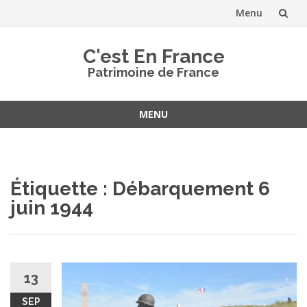
Menu
Aller
C'est En France
au
Patrimoine de France
contenu
MENU
Aller
au
contenu
Étiquette :
Débarquement 6
juin 1944
13
SEP