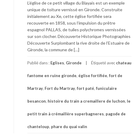
L’église de ce petit village du Blayais est un exemple
unique de toiture vernissé en Gironde. Construite
initialement au Xe, cette église fortifiée sera
recouverte en 1858, sous l’impulsion du prêtre
espagnol PALLAS, de tuiles polychromes vernissées
sur son clocher. Découverte Historique Photographies
Découverte Surplombant la rive droite de l’Estuaire de
Gironde, la commune de […]
Publié dans :
Eglises
,
Gironde
Étiqueté avec
chateau
fantome en ruine gironde
,
église fortifiée
,
fort de
Martray
,
Fort du Martray
,
fort paté
,
funiculaire
besancon
,
histoire du train a cremaillere de luchon
,
le
petit train à crémaillère superbagneres
,
pagode de
chanteloup
,
phare du quai valin