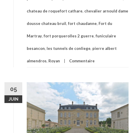
chateau de roquefort cathare
,
chevalier arnould dame
dousse chateau bruil
,
fort chaudanne
,
Fort du
Martray
,
fort porquerolles 2 guerre
,
funiculaire
besancon
,
les tunnels de conliege
,
pierre albert
almendros
,
Royan
Commentaire
05
JUIN