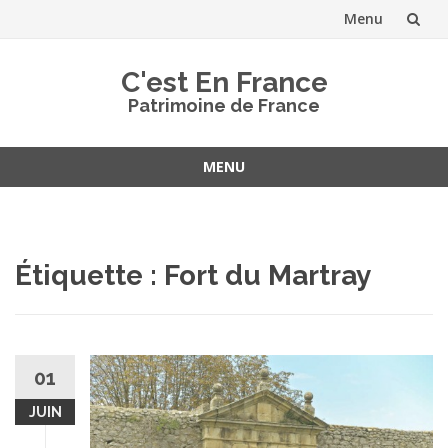
Menu
Aller
C'est En France
au
Patrimoine de France
contenu
MENU
Aller
au
contenu
Étiquette :
Fort du Martray
01
JUIN