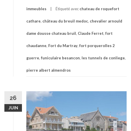
immeubles
Étiqueté avec
chateau de roquefort
cathare
,
château du breuil medoc
,
chevalier arnould
dame dousse chateau bruil
,
Claude Ferret
,
fort
chaudanne
,
Fort du Martray
,
fort porquerolles 2
guerre
,
funiculaire besancon
,
les tunnels de conliege
,
pierre albert almendros
26
JUIN