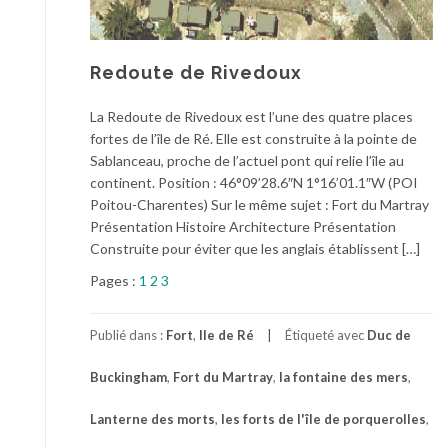
Redoute de Rivedoux
La Redoute de Rivedoux est l’une des quatre places
fortes de l’île de Ré. Elle est construite à la pointe de
Sablanceau, proche de l’actuel pont qui relie l’île au
continent. Position : 46°09’28.6″N 1°16’01.1″W (POI
Poitou-Charentes) Sur le même sujet : Fort du Martray
Présentation Histoire Architecture Présentation
Construite pour éviter que les anglais établissent […]
Pages :
1
2
3
Publié dans :
Fort
,
Ile de Ré
Étiqueté avec
Duc de
Buckingham
,
Fort du Martray
,
la fontaine des mers
,
Lanterne des morts
,
les forts de l'île de porquerolles
,