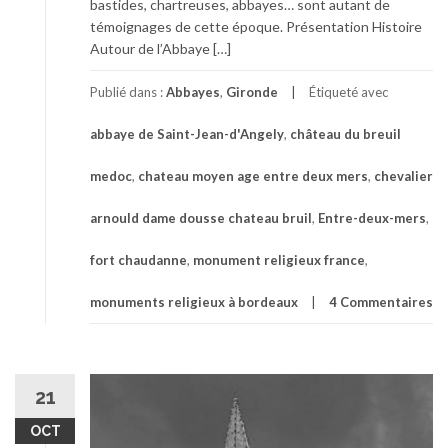
bastides, chartreuses, abbayes… sont autant de
témoignages de cette époque. Présentation Histoire
Autour de l’Abbaye […]
Publié dans :
Abbayes
,
Gironde
Étiqueté avec
abbaye de Saint-Jean-d'Angely
,
château du breuil
medoc
,
chateau moyen age entre deux mers
,
chevalier
arnould dame dousse chateau bruil
,
Entre-deux-mers
,
fort chaudanne
,
monument religieux france
,
monuments religieux à bordeaux
4 Commentaires
21
OCT