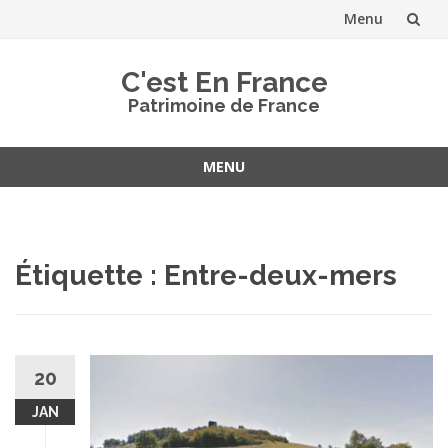
Menu
Aller
C'est En France
au
Patrimoine de France
contenu
MENU
Aller
au
contenu
Étiquette :
Entre-deux-mers
20
JAN