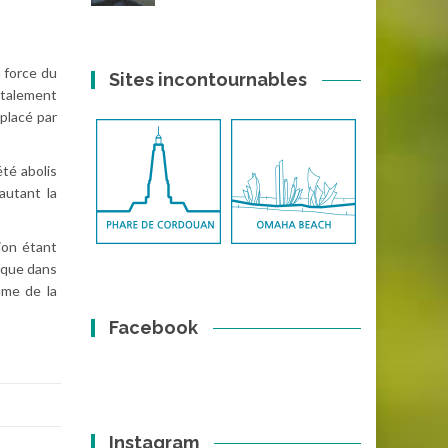
a force du
Sites incontournables
otalement
éplacé par
été abolis
autant la
ion étant
s que dans
mme de la
Facebook
Instagram