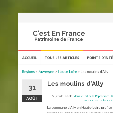
C'est En France
Patrimoine de France
Aller
ACCUEIL
TOUS LES ARTICLES
POINTS D’INT
au
contenu
Regions
>
Auvergne
>
Haute-Loire
>
Les moulins d’Ally
Les moulins d’Ally
31
Sujets de l'article :
dans le Fort de la Repentance
,
f
AOÛT
sous marins
,
la tour mé
La commune d’Ally en Haute-Loire profite 
moulins à vent suppléés aujourd’hui par de