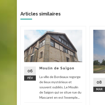
Articles similaires
e Pont
rist)
a rivière
 en fait
t l'un
ais dit
Moulin de Saïgon
06
La ville de Bordeaux regorge
FÉV
08
de lieux mystérieux et
souvent oubliés. Le Moulin
la suite
MAR
de Saïgon qui se situe rue du
Mascaret en est l'exemple...