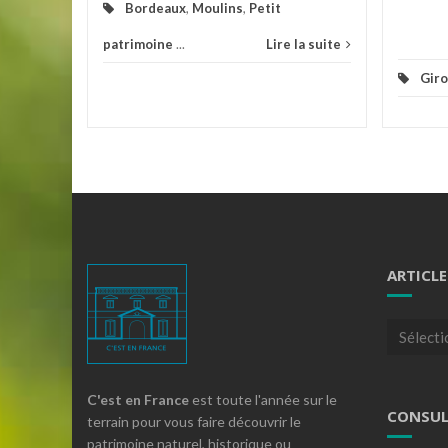
Bordeaux
,
Moulins
,
Petit
patrimoine
...
Lire la suite
Gir
ARTICLE
Articles
par
theme
C'est en France
est toute l'année sur le
CONSUL
terrain pour vous faire découvrir le
patrimoine naturel, historique ou