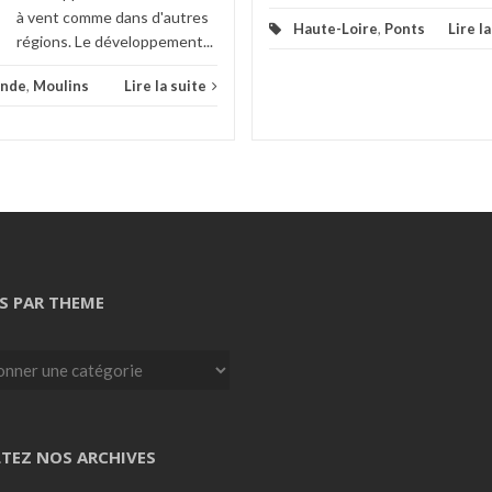
à vent comme dans d'autres
Haute-Loire
,
Ponts
Lire l
régions. Le développement...
onde
,
Moulins
Lire la suite
S PAR THEME
TEZ NOS ARCHIVES