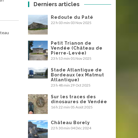
Derniers articles
Redoute du Paté
22 h 03 min
03 Nov 2025
ateau
Petit Trianon de
Vendée (Château de
Pierre-Levée)
23 h 53 min
01 Nov 2025
Stade Atlantique de
Bordeaux (ex Matmut
Atlantique)
23 h 48 min
29 Oct 2025
Sur les traces des
dinosaures de Vendée
16 h 22 min
05 Août 2025
Château Borely
22 h 30 min
04 Déc 2024