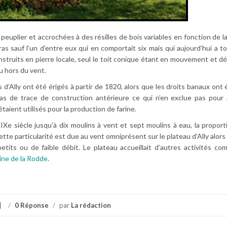
 peuplier et accrochées à des résilles de bois variables en fonction de l
s sauf l’un d’entre eux qui en comportait six mais qui aujourd’hui a t
onstruits en pierre locale, seul le toit conique étant en mouvement et d
u hors du vent.
 d’Ally ont été érigés à partir de 1820, alors que les droits banaux ont 
 pas de trace de construction antérieure ce qui n’en exclue pas pour 
 étaient utilisés pour la production de farine.
IXe siècle jusqu’à dix moulins à vent et sept moulins à eau, la proport
tte particularité est due au vent omniprésent sur le plateau d’Ally alor
its ou de faible débit. Le plateau accueillait d’autres activités co
ine de la Rodde
.
/
0 Réponse
/
par
La rédaction