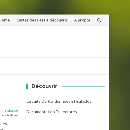
ler
Home
Cartes des sites à découvrir
A propos
u
ntenu
Découvrir
Circuits De Randonnées Et Ballades
,
histoires de
Documentation Et Lectures
le à tuilliere
 des
un