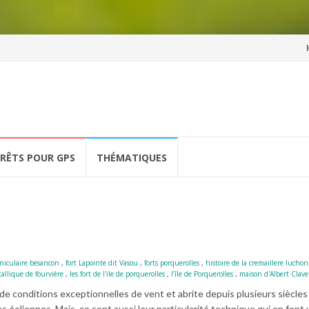
Al
a
co
ÉRÊTS POUR GPS
THÉMATIQUES
iniculaire besancon
,
fort Lapointe dit Vasou
,
forts porquerolles
,
histoire de la cremaillere luchon
tallique de fourvière
,
les fort de l'ile de porquerolles
,
l’île de Porquerolles
,
maison d'Albert Claveil
de conditions exceptionnelles de vent et abrite depuis plusieurs siècles
s éoliennes. Mais, ce sont aussi leur particularité technique qui en font 