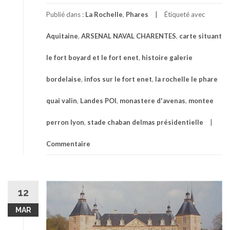
Publié dans :
La Rochelle
,
Phares
Étiqueté avec
Aquitaine
,
ARSENAL NAVAL CHARENTES
,
carte situant
le fort boyard et le fort enet
,
histoire galerie
bordelaise
,
infos sur le fort enet
,
la rochelle le phare
quai valin
,
Landes POI
,
monastere d'avenas
,
montee
perron lyon
,
stade chaban delmas présidentielle
Commentaire
12
MAR