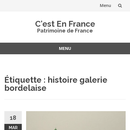
Menu
Aller
C'est En France
au
Patrimoine de France
contenu
MENU
Aller
au
contenu
Étiquette :
histoire galerie
bordelaise
18
MAR