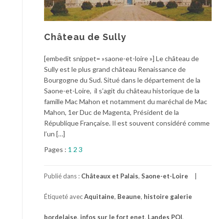
Château de Sully
[embedit snippet= »saone-et-loire »] Le château de
Sully est le plus grand château Renaissance de
Bourgogne du Sud. Situé dans le département de la
Saone-et-Loire, il s’agit du château historique de la
famille Mac Mahon et notamment du maréchal de Mac
Mahon, 1er Duc de Magenta, Président de la
République Française. Il est souvent considéré comme
l’un […]
Pages :
1
2
3
Publié dans :
Châteaux et Palais
,
Saone-et-Loire
Étiqueté avec
Aquitaine
,
Beaune
,
histoire galerie
bordelaise
,
infos sur le fort enet
,
Landes POI
,