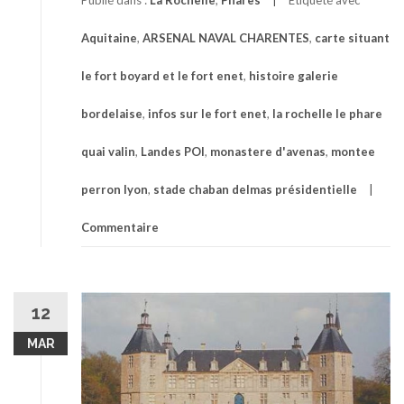
Publié dans :
La Rochelle
,
Phares
Étiqueté avec
Aquitaine
,
ARSENAL NAVAL CHARENTES
,
carte situant
le fort boyard et le fort enet
,
histoire galerie
bordelaise
,
infos sur le fort enet
,
la rochelle le phare
quai valin
,
Landes POI
,
monastere d'avenas
,
montee
perron lyon
,
stade chaban delmas présidentielle
Commentaire
12
MAR