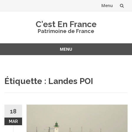
Menu
Aller
C'est En France
au
Patrimoine de France
contenu
MENU
Aller
au
contenu
Étiquette :
Landes POI
18
MAR