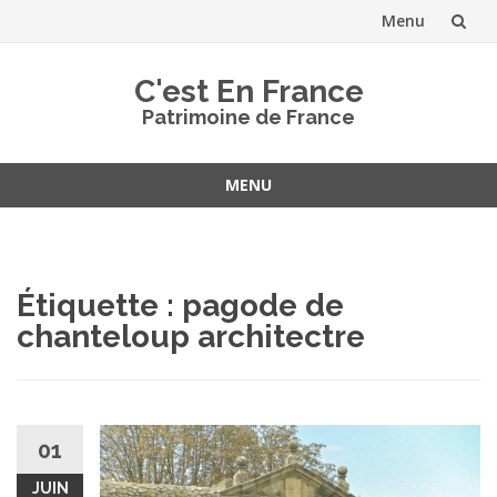
Menu
Aller
C'est En France
au
Patrimoine de France
contenu
MENU
Aller
au
contenu
Étiquette :
pagode de
chanteloup architectre
01
JUIN