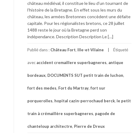
château médiéval, il constitue le lieu d’un tournant de
l’histoire de la Bretagne. En effet sous les murs du
château, les armées Bretonnes concèdent une défaite
capitale. Pour les régionalistes bretons, ce 28 juillet
1488 reste le jour où la Bretagne perd son
indépendance. Description Description Le […]
Publié dans :
Château Fort
,
Ille-et-Vilaine
Étiqueté
avec
accident cremaillere superbagneres
,
antique
bordeaux
,
DOCUMENTS SUT petit train de luchon
,
fort des medes
,
Fort du Martray
,
fort sur
porquerolles
,
hopital cazin-perrochaud berck
,
le petit
train à crémaillère superbagneres
,
pagode de
chanteloup architectre
,
Pierre de Dreux