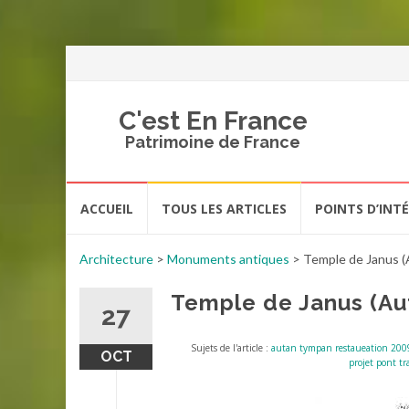
C'est En France
Patrimoine de France
Aller
ACCUEIL
TOUS LES ARTICLES
POINTS D’INT
au
contenu
Architecture
>
Monuments antiques
>
Temple de Janus (
Temple de Janus (Au
27
Sujets de l'article :
autan tympan restaueation 200
OCT
projet pont t