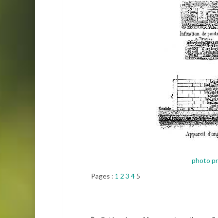
photo p
Pages :
1
2
3
4
5