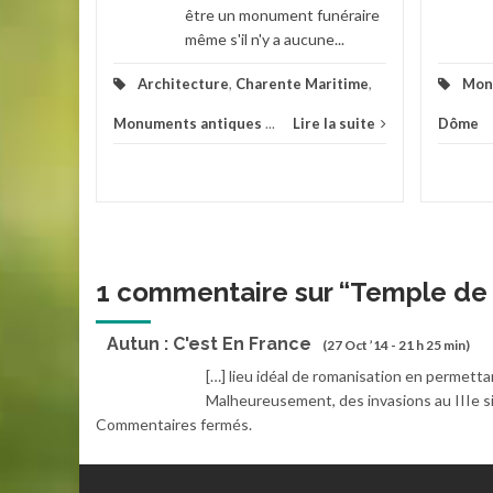
être un monument funéraire
même s'il n'y a aucune...
Architecture
,
Charente Maritime
,
Mon
Monuments antiques
...
Lire la suite
Dôme
1 commentaire sur “
Temple de 
Autun : C'est En France
(27 Oct ’14 - 21 h 25 min)
[…] lieu idéal de romanisation en permett
Malheureusement, des invasions au IIIe sièc
Commentaires fermés.