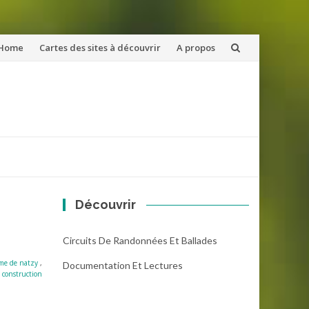
ler
Home
Cartes des sites à découvrir
A propos
u
ntenu
Découvrir
Circuits De Randonnées Et Ballades
me de natzy
,
Documentation Et Lectures
 construction