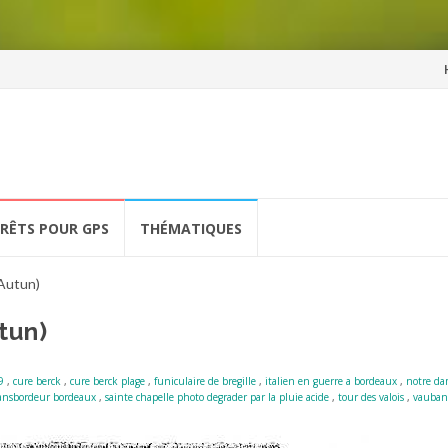
Al
a
co
ÉRÊTS POUR GPS
THÉMATIQUES
Autun)
tun)
9
,
cure berck
,
cure berck plage
,
funiculaire de bregille
,
italien en guerre a bordeaux
,
notre da
ransbordeur bordeaux
,
sainte chapelle photo degrader par la pluie acide
,
tour des valois
,
vauban