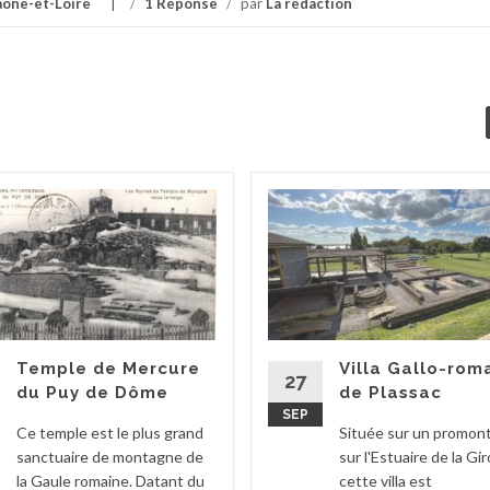
aone-et-Loire
/
1 Réponse
/
par
La rédaction
Temple de Mercure
Villa Gallo-rom
27
du Puy de Dôme
de Plassac
SEP
Ce temple est le plus grand
Située sur un promont
sanctuaire de montagne de
sur l'Estuaire de la Gi
la Gaule romaine. Datant du
cette villa est