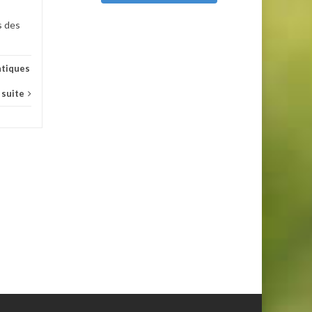
s des
tiques
a suite