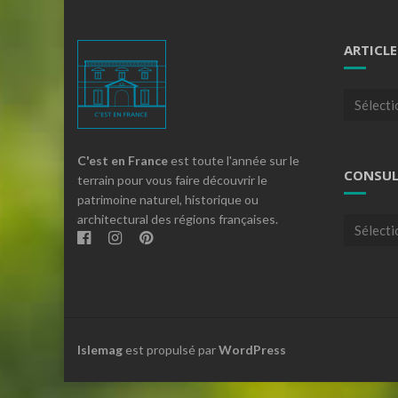
ARTICLE
Articles
par
theme
C'est en France
est toute l'année sur le
CONSUL
terrain pour vous faire découvrir le
patrimoine naturel, historique ou
architectural des régions françaises.
Consulte
nos
archives
Islemag
est propulsé par
WordPress