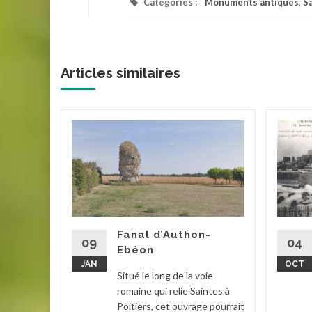
Catégories :
Monuments antiques
,
S
Articles similaires
de
gisson
de
 la roche
i de
e voie
Fanal d’Authon-
t...
09
04
Ebéon
JAN
OCT
e-et-
Situé le long de la voie
romaine qui relie Saintes à
la suite
Poitiers, cet ouvrage pourrait