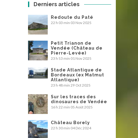
Derniers articles
Redoute du Paté
22 h 03 min
03 Nov 2025
Petit Trianon de
Vendée (Château de
Pierre-Levée)
23 h 53 min
01 Nov 2025
Stade Atlantique de
Bordeaux (ex Matmut
Atlantique)
23 h 48 min
29 Oct 2025
Sur les traces des
dinosaures de Vendée
16 h 22 min
05 Août 2025
Château Borely
22 h 30 min
04 Déc 2024