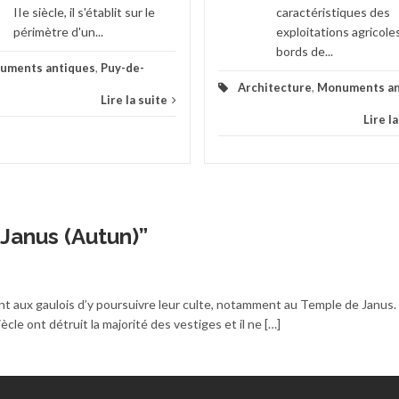
IIe siècle, il s'établit sur le
caractéristiques des
périmètre d'un...
exploitations agricole
bords de...
uments antiques
,
Puy-de-
Architecture
,
Monuments an
Lire la suite
Lire l
Janus (Autun)
”
ant aux gaulois d’y poursuivre leur culte, notamment au Temple de Janus.
le ont détruit la majorité des vestiges et il ne […]