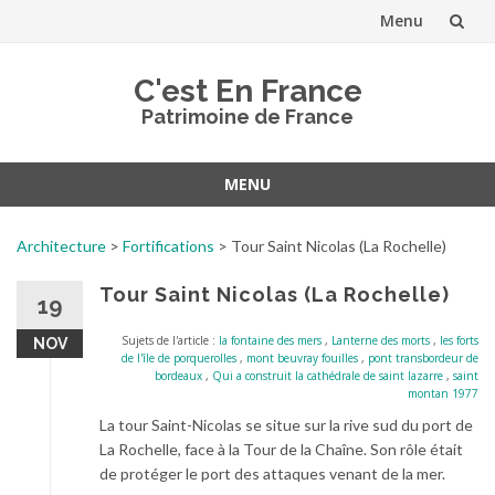
Menu
Aller
C'est En France
au
Patrimoine de France
contenu
MENU
Aller
au
Architecture
>
Fortifications
>
Tour Saint Nicolas (La Rochelle)
contenu
Tour Saint Nicolas (La Rochelle)
19
Sujets de l'article :
la fontaine des mers
,
Lanterne des morts
,
les forts
NOV
de l'île de porquerolles
,
mont beuvray fouilles
,
pont transbordeur de
bordeaux
,
Qui a construit la cathédrale de saint lazarre
,
saint
montan 1977
La tour Saint-Nicolas se situe sur la rive sud du port de
La Rochelle, face à la Tour de la Chaîne. Son rôle était
de protéger le port des attaques venant de la mer.