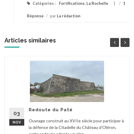
Catégories :
Fortifications
,
La Rochelle
/
1
Réponse
/
par
La rédaction
Articles similaires
Redoute du Paté
03
Ouvrage construit au XVIIe siècle pour participer à
NOV
la défense de la Citadelle du Château d'Oléron,
cette redoute adopte un plan...