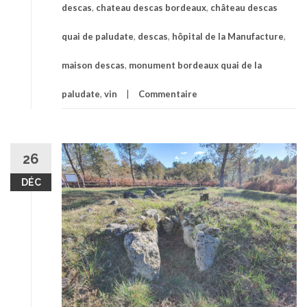
descas
,
chateau descas bordeaux
,
château descas
quai de paludate
,
descas
,
hôpital de la Manufacture
,
maison descas
,
monument bordeaux quai de la
paludate
,
vin
Commentaire
26
DÉC