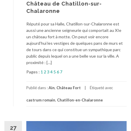
Château de Chatillon-sur-
Chalaronne
Réputé pour sa Halle, Chatillon-sur-Chalaronne est
aussi une ancienne seigneurie qui comportait au XIe
un château fort à motte. On peut voir encore
aujourd’hui les vestiges de quelques pans de murs et
de tours dans ce qui constitue un sympathique parc
public depuis lequel on a une belle vue sur la ville. A
proximité : […]
Pages :
1
2
3
4
5
6
7
Publié dans :
Ain
,
Château Fort
Étiqueté avec
castrum romain
,
Chatillon-en-Chalaronne
27