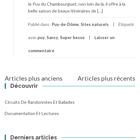
le Puy du Chambourguet, non loin de là, il offre à la
belle saison de beaux itinéraires de […]
Publié dans :
Puy-de-Dôme
,
Sites naturels
Étiqueté
avec
puy
,
Sancy
,
Super besse
Laisser un
commentaire
Navigation
Articles plus anciens
Articles plus récents
des
Découvrir
articles
Circuits De Randonnées Et Ballades
Documentation Et Lectures
Derniers articles