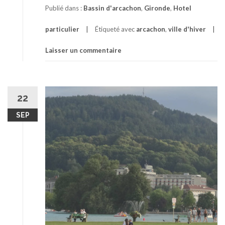
Publié dans :
Bassin d'arcachon
,
Gironde
,
Hotel
particulier
Étiqueté avec
arcachon
,
ville d'hiver
Laisser un commentaire
22
SEP