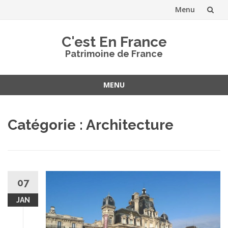
Menu
Aller
C'est En France
au
Patrimoine de France
contenu
MENU
Aller
au
Catégorie :
Architecture
contenu
07
JAN