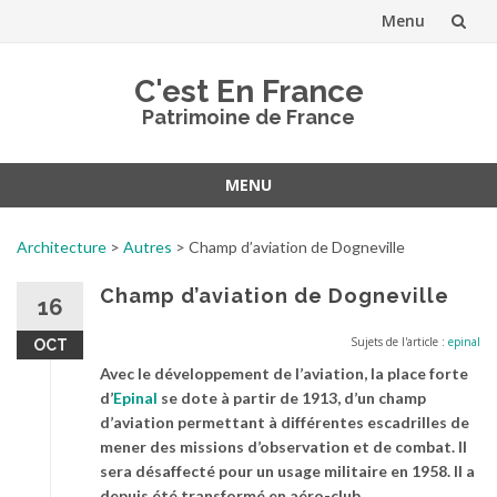
Menu
Aller
C'est En France
au
Patrimoine de France
contenu
MENU
Aller
au
Architecture
>
Autres
>
Champ d’aviation de Dogneville
contenu
Champ d’aviation de Dogneville
16
Sujets de l'article :
epinal
OCT
Avec le développement de l’aviation, la place forte
d’
Epinal
se dote à partir de 1913, d’un champ
d’aviation permettant à différentes escadrilles de
mener des missions d’observation et de combat. Il
sera désaffecté pour un usage militaire en 1958. Il a
depuis été transformé en aéro-club.