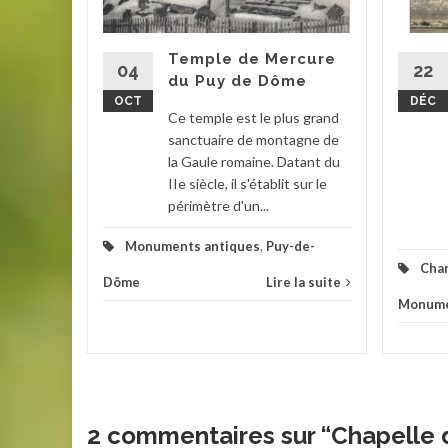
t Dore
tels et
les beaux
Temple de Mercure
04
22
du Puy de Dôme
OCT
DÉC
les
,
Puy-
Ce temple est le plus grand
sanctuaire de montagne de
la suite
la Gaule romaine. Datant du
IIe siècle, il s'établit sur le
périmètre d'un...
Monuments antiques
,
Puy-de-
Cha
Dôme
Lire la suite
Monume
2 commentaires sur “
Chapelle 