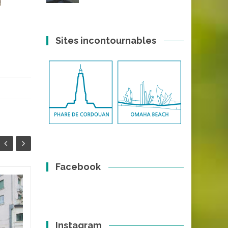
Sites incontournables
Facebook
Circuit des cascades
22
21
du Queureuilh et du
FÉV
Rossignolet
FÉV
Instagram