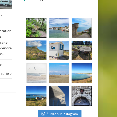
Parmi les promenades
accessibles facilement à la
majorité des promeneurs, la
t-
boucle des cascades de
Queureuilh et du
Hotel
Rossignolet permet...
 station
u
de-Dôme
Balades et Randonnées
,
Puy-de-
vrage
prendre
Dôme
Lire la suite
...
e-
a suite
Suivre sur Instagram