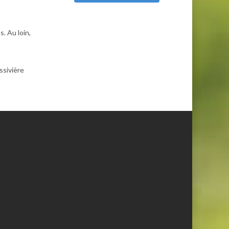
. Au loin,
ssivière