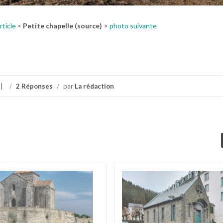
rticle
<
Petite chapelle (source)
>
photo suivante
/
2 Réponses
/
par
La rédaction