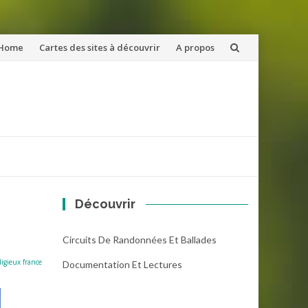
ler
Home
Cartes des sites à découvrir
A propos
u
ntenu
Découvrir
Circuits De Randonnées Et Ballades
igieux france
Documentation Et Lectures