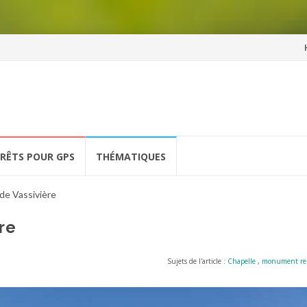
Al
a
co
ÉRÊTS POUR GPS
THÉMATIQUES
de Vassivière
re
Sujets de l'article :
Chapelle
,
monument rel