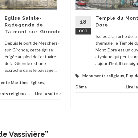
Eglise Sainte-
Temple du Mon
18
Radegonde de
Dore
Talmont-sur-Gironde
OCT
Isolée à la sortie de la
Depuis le port de Meschers-
thermale, le Temple d
sur-Gironde, cette église
Mont-Dore est un ou
érigée au pied de l'estuaire
atypique qui peut sur
de la Gironde est une
aujourd'hui. Il témoigne
accroche dans le paysage....
Monuments religieux
,
Puy-d
rente Maritime
,
Eglises
,
Dôme
Lire l
nts religieux
...
Lire la suite
de Vassivière
”