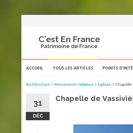
C'est En France
Patrimoine de France
Aller
ACCUEIL
TOUS LES ARTICLES
POINTS D’INT
au
contenu
Architecture
>
Monuments religieux
>
Eglises
>
Chapelle 
Chapelle de Vassiviè
31
DÉC