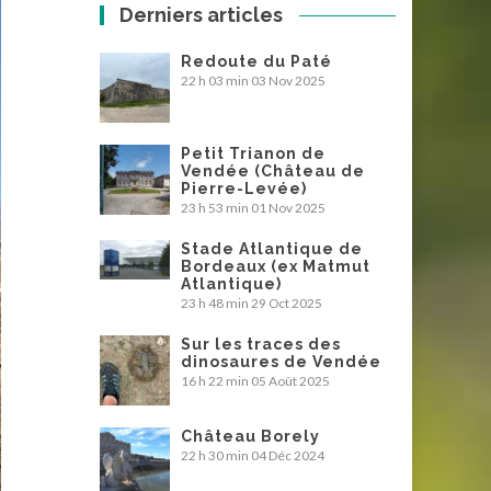
Derniers articles
Redoute du Paté
22 h 03 min
03 Nov 2025
Petit Trianon de
Vendée (Château de
Pierre-Levée)
23 h 53 min
01 Nov 2025
Stade Atlantique de
Bordeaux (ex Matmut
Atlantique)
23 h 48 min
29 Oct 2025
Sur les traces des
dinosaures de Vendée
16 h 22 min
05 Août 2025
Château Borely
22 h 30 min
04 Déc 2024