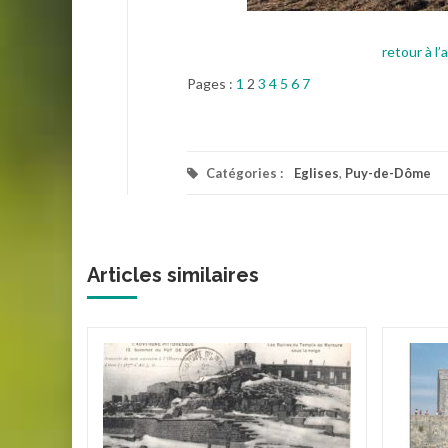
retour à l’a
Pages :
1
2
3
4
5
6
7
Catégories :
Eglises
,
Puy-de-Dôme
Articles similaires
u Mont
r, le