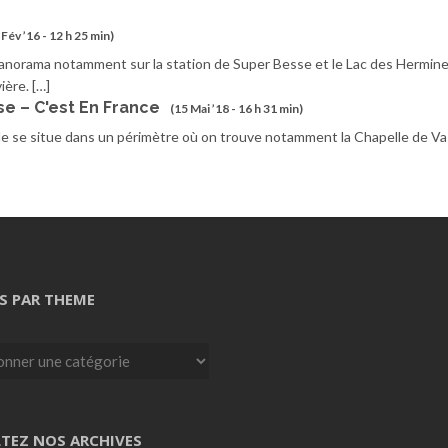
 Fév ’16 - 12 h 25 min)
panorama notamment sur la station de Super Besse et le Lac des Hermines
ière. […]
e – C'est En France
(15 Mai ’18 - 16 h 31 min)
lle se situe dans un périmètre où on trouve notamment la Chapelle de Va
S PAR THEME
TEZ NOS ARCHIVES