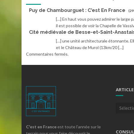
Puy de Chambourguet : C'est En France
(29
[…] En haut vous pouvez admirer le large 
il est possible de voir la Chapelle de Vassiv
Cité médiévale de Besse-et-Saint-Anastais
[…] une unité architecturale étonnante. E
et le Château de Murol (13km/20 […]
Commentaires fermés.
ARTICLE
Articles
par
theme
C'est en France
est toute l'année sur le
CONSUL
terrain pour vous faire découvrir le