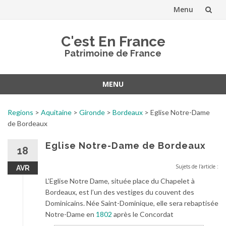
Menu
Aller
C'est En France
au
Patrimoine de France
contenu
MENU
Aller
au
Regions
>
Aquitaine
>
Gironde
>
Bordeaux
>
Eglise Notre-Dame
contenu
de Bordeaux
Eglise Notre-Dame de Bordeaux
18
Sujets de l'article :
AVR
L’Eglise Notre Dame, située place du Chapelet à
Bordeaux, est l’un des vestiges du couvent des
Dominicains. Née Saint-Dominique, elle sera rebaptisée
Notre-Dame en
1802
après le Concordat