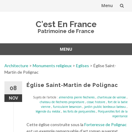
Menu
Aller
C'est En France
au
Patrimoine de France
contenu
MENU
Aller
au
Architecture
>
Monuments religieux
>
Eglises
>
Église Saint-
contenu
Martin de Polignac
Église Saint-Martin de Polignac
08
Sujets de l'article :
almendros pierre flecheres
,
chartreuse de valrose
,
NOV
chateau de flecheres proprietaire
,
cissac histoire
,
fort de la batie
vienne
,
funiculaire besancon
,
jardin public bordeaux bateau
,
légende du médoc
,
les forts de porquerolles
,
Porquerolles fort de la
repentance
Cette église construite sous la
Forteresse de Polignac
est un exemple remarquable d’art roman auvergat.