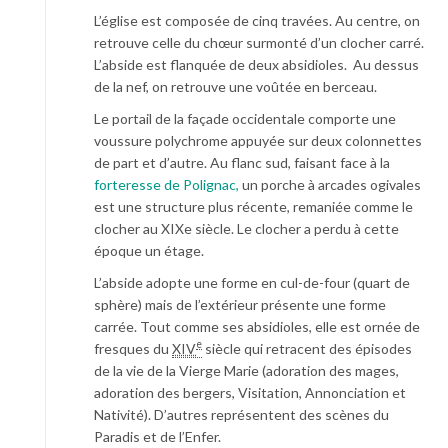
L’église est composée de cinq travées. Au centre, on
retrouve celle du chœur surmonté d’un clocher carré.
L’abside est flanquée de deux absidioles. Au dessus
de la nef, on retrouve une voûtée en berceau.
Le portail de la façade occidentale comporte une
voussure polychrome appuyée sur deux colonnettes
de part et d’autre. Au flanc sud, faisant face à la
forteresse de Polignac,
un porche à arcades ogivales
est une structure plus récente, remaniée comme le
clocher au XIXe siècle. Le clocher a perdu à cette
époque un étage.
L’abside adopte une forme en cul-de-four (quart de
sphère) mais de l’extérieur présente une forme
carrée. Tout comme ses absidioles, elle est ornée de
e
fresques du
XIV
siècle qui retracent des épisodes
de la vie de la Vierge Marie (adoration des mages,
adoration des bergers, Visitation, Annonciation et
Nativité). D’autres représentent des scènes du
Paradis et de l’Enfer.