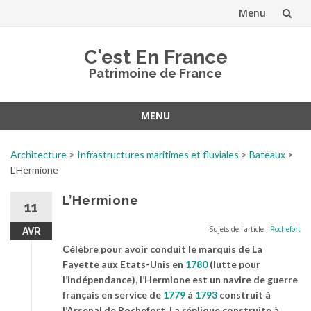
Menu
Aller
C'est En France
au
Patrimoine de France
contenu
MENU
Aller
au
Architecture
>
Infrastructures maritimes et fluviales
>
Bateaux
>
contenu
L’Hermione
L’Hermione
11
Sujets de l'article :
Rochefort
AVR
Célèbre pour avoir conduit le marquis de La
Fayette aux Etats-Unis en
1780
(lutte pour
l’indépendance), l’Hermione est un navire de guerre
français en service de
1779
à
1793
construit à
l’Arsenal de Rochefort. La réplique construite à