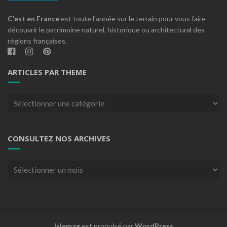
C'est en France
est toute l'année sur le terrain pour vous faire
découvrir le patrimoine naturel, historique ou architectural des
régions françaises.
ARTICLES PAR THEME
Articles
par
theme
CONSULTEZ NOS ARCHIVES
Consultez
nos
archives
Islemag
est propulsé par
WordPress