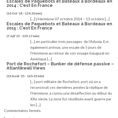
Escales de Paquebots et Bateaux à Bordeaux en
2014 : C'est En France
(13 Oct ’14 - 13 h 20 min)
[…] L’Hermione 07 octobre 2014 – 13 octobre […]
Escales de Paquebots et Bateaux à Bordeaux en
2015 : C'est En France
(7 Juil ’15 - 13 h 17 min)
[…] en particulier trois passages de l’Adonia. Est
également prévue, une escale de 5 jours de
l’Hermione au retour de son voyage inaugural en
Amérique […]
Port de Rochefort – Bunker de défense passive –
Atlantikwall Views
(13 Août ’25 - 16 h 23 min)
[…] port militaire de Rochefort, port où on a
reconstruit ces dernières années la réplique de
l’Hermione, a connu une désaffection au début du
XXe siècle. La zone fut réutilisée avant guerre par
les […]
Commentaires fermés.