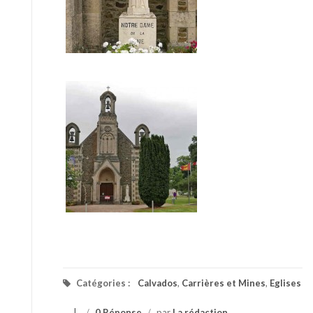
Catégories :
Calvados
,
Carrières et Mines
,
Eglises
/
0 Réponse
/
par
La rédaction