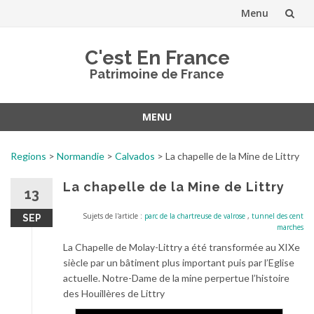
Menu
Aller
C'est En France
au
Patrimoine de France
contenu
MENU
Aller
au
Regions
>
Normandie
>
Calvados
>
La chapelle de la Mine de Littry
contenu
La chapelle de la Mine de Littry
13
Sujets de l'article :
parc de la chartreuse de valrose
,
tunnel des cent
SEP
marches
La Chapelle de Molay-Littry a été transformée au XIXe
siècle par un bâtiment plus important puis par l’Eglise
actuelle. Notre-Dame de la mine perpertue l’histoire
des Houillères de Littry