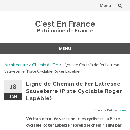
Menu
Aller
C'est En France
au
Patrimoine de France
contenu
MENU
Aller
au
Architecture
>
Chemin de Fer
>
Ligne de Chemin de fer Latresne-
contenu
Sauveterre (Piste Cyclable Roger Lapébie)
Ligne de Chemin de fer Latresne-
18
Sauveterre (Piste Cyclable Roger
JAN
Lapébie)
Sujets de l'article :
Gare
Véritable trouée verte pour les cyclistes, la Piste
cyclable Roger Lapébie reprend le chemin suivi par