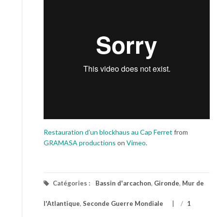
Restauration d’un blockhaus au Cap Ferret
from
GRAMASA productions
on
Vimeo
.
Catégories :
Bassin d'arcachon
,
Gironde
,
Mur de
l'Atlantique
,
Seconde Guerre Mondiale
/
1