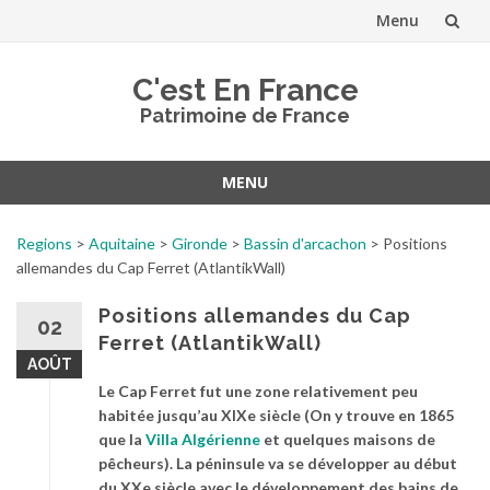
Menu
Aller
C'est En France
au
Patrimoine de France
contenu
MENU
Aller
au
Regions
>
Aquitaine
>
Gironde
>
Bassin d'arcachon
>
Positions
contenu
allemandes du Cap Ferret (AtlantikWall)
Positions allemandes du Cap
02
Ferret (AtlantikWall)
AOÛT
Le Cap Ferret fut une zone relativement peu
habitée jusqu’au XIXe siècle (On y trouve en 1865
que la
Villa Algérienne
et quelques maisons de
pêcheurs). La péninsule va se développer au début
du XXe siècle avec le développement des bains de