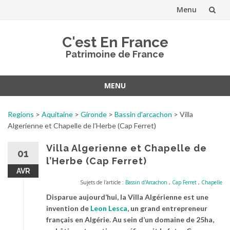
Menu
Aller
C'est En France
au
Patrimoine de France
contenu
MENU
Aller
au
Regions
>
Aquitaine
>
Gironde
>
Bassin d'arcachon
>
Villa
contenu
Algerienne et Chapelle de l’Herbe (Cap Ferret)
Villa Algerienne et Chapelle de
01
l’Herbe (Cap Ferret)
AVR
Sujets de l'article :
Bassin d'Arcachon
,
Cap Ferret
,
Chapelle
Disparue aujourd’hui, la Villa Algérienne est une
invention de
Leon Lesca
, un grand entrepreneur
français en Algérie. Au sein d’un domaine de 25ha,