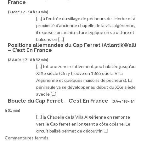
France
(7 Mar ’17 - 14 h 13 min)
[…] à l’entrée du village de pécheurs de l’Herbe et à
proximité d’ancienne chapelle de la villa algérienne,
il expose son architecture typique en structure et
balcons en […]
Positions allemandes du Cap Ferret (AtlantikWall)
– C'est En France
(3 Août ’17 - 8 h 52 min)
[…] fut une zone relativement peu habitée jusqu’au
XIXe siècle (On y trouve en 1865 que la Villa
Algérienne et quelques maisons de pêcheurs). La
péninsule va se développer au début du XXe siècle
avec le […]
Boucle du Cap Ferret – C'est En France
(3 Avr ’18 - 14
h 01 min)
[…] la Chapelle de la Villa Algérienne on remonte
vers le Cap ferret en longeant a côte océane. Le
circuit balisé permet de découvrir […]
Commentaires fermés.