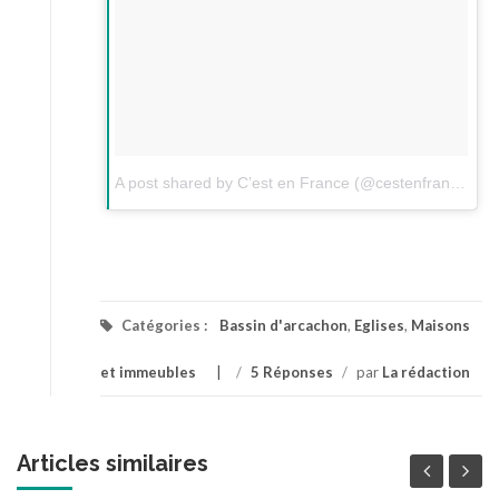
A post shared by C’est en France (@cestenfrance)
on
Catégories :
Bassin d'arcachon
,
Eglises
,
Maisons
et immeubles
/
5 Réponses
/
par
La rédaction
Articles similaires