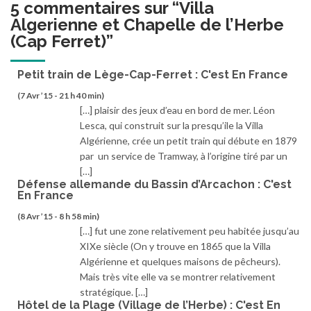
5 commentaires sur “
Villa
Algerienne et Chapelle de l’Herbe
(Cap Ferret)
”
Petit train de Lège-Cap-Ferret : C'est En France
(7 Avr ’15 - 21 h 40 min)
[…] plaisir des jeux d’eau en bord de mer. Léon
Lesca, qui construit sur la presqu’ile la Villa
Algérienne, crée un petit train qui débute en 1879
par un service de Tramway, à l’origine tiré par un
[…]
Défense allemande du Bassin d’Arcachon : C'est
En France
(8 Avr ’15 - 8 h 58 min)
[…] fut une zone relativement peu habitée jusqu’au
XIXe siècle (On y trouve en 1865 que la Villa
Algérienne et quelques maisons de pêcheurs).
Mais très vite elle va se montrer relativement
stratégique. […]
Hôtel de la Plage (Village de l’Herbe) : C'est En