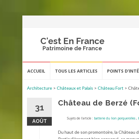
C'est En France
Patrimoine de France
Aller
ACCUEIL
TOUS LES ARTICLES
POINTS D’INT
au
contenu
Architecture
>
Châteaux et Palais
>
Château Fort
>
Châte
Château de Berzé (F
31
Sujets de l'article :
batterie du lion porquerolles
,
AOÛT
Du haut de son promontoire, la Château de
Particulièrement bien conservé, ce monum