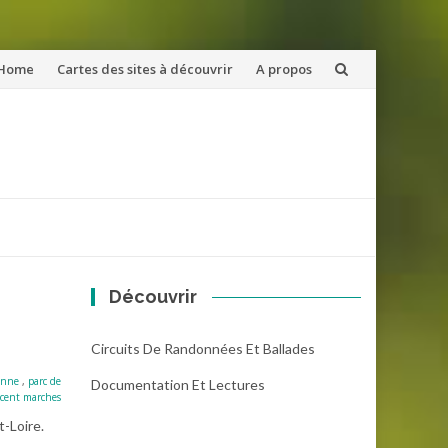
ler
Home
Cartes des sites à découvrir
A propos
u
ntenu
Découvrir
Circuits De Randonnées Et Ballades
ienne
,
parc de
Documentation Et Lectures
 cent marches
t-Loire.