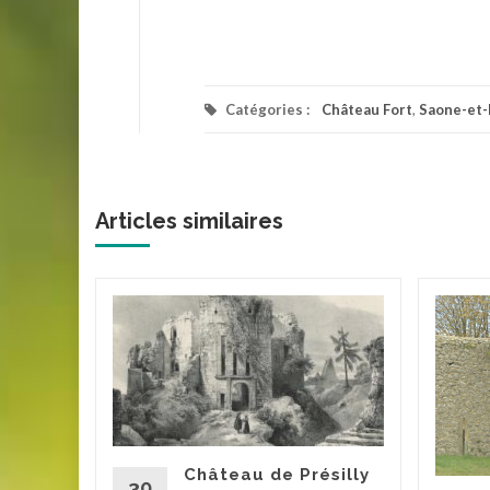
Catégories :
Château Fort
,
Saone-et-
Articles similaires
de
gisson
de
 la roche
i de
e voie
Château de Présilly
t...
30