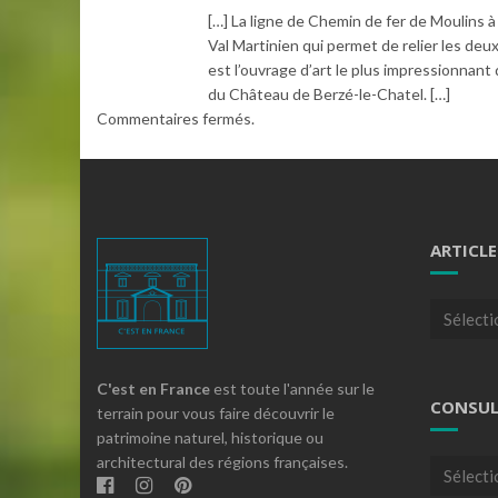
[…] La ligne de Chemin de fer de Moulins à
Val Martinien qui permet de relier les deux
est l’ouvrage d’art le plus impressionnant
du Château de Berzé-le-Chatel. […]
Commentaires fermés.
ARTICLE
Articles
par
theme
C'est en France
est toute l'année sur le
CONSUL
terrain pour vous faire découvrir le
patrimoine naturel, historique ou
architectural des régions françaises.
Consulte
nos