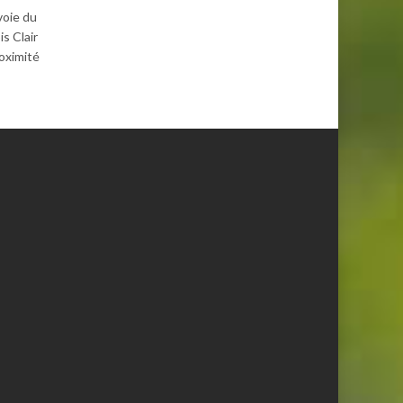
voie du
s Clair
roximité