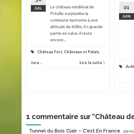
Le château médiéval de
01
JUIL
e-et-
Présilly surplombe la
JUIN
commune éponyme à une
la suite
altitude de 638m. En grande
partie en ruine, il reste
encore...
Château Fort
,
Châteaux et Palais
,
Jura
...
Lire la suite
Ard
1 commentaire sur “
Château de
Tunnel du Bois Clair – C'est En France
(26 Oc