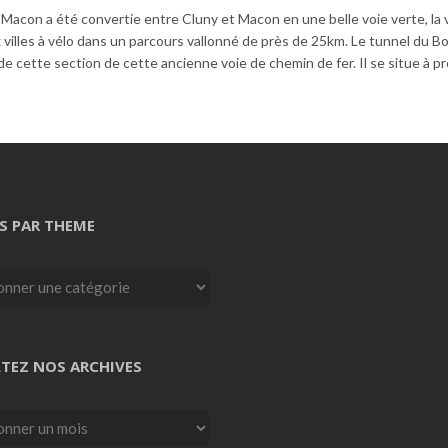
 Macon a été convertie entre Cluny et Macon en une belle voie verte, la 
 villes à vélo dans un parcours vallonné de près de 25km. Le tunnel du Boi
 de cette section de cette ancienne voie de chemin de fer. Il se situe à p
S PAR THEME
TEZ NOS ARCHIVES
z