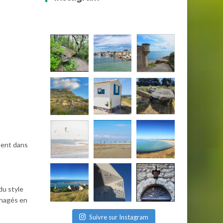
ment dans
du style
énagés en
Suivre sur Instagram