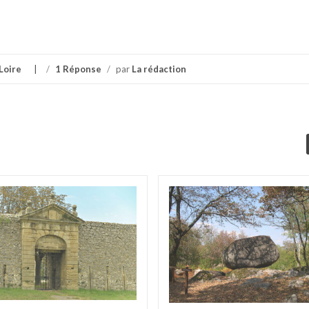
Loire
/
1 Réponse
/
par
La rédaction