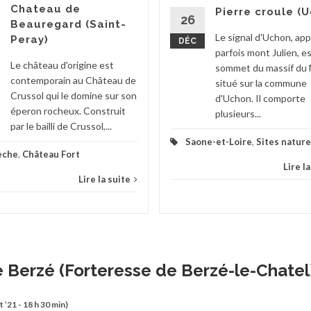
Chateau de
Pierre croule (
26
Beauregard (Saint-
Le signal d'Uchon, ap
Peray)
DÉC
parfois mont Julien, e
Le château d'origine est
sommet du massif du
contemporain au Château de
situé sur la commune
Crussol qui le domine sur son
d'Uchon. Il comporte
éperon rocheux. Construit
plusieurs...
par le bailli de Crussol,...
Saone-et-Loire
,
Sites nature
èche
,
Château Fort
Lire l
Lire la suite
 Berzé (Forteresse de Berzé-le-Chatel
t ’21 - 18 h 30 min)