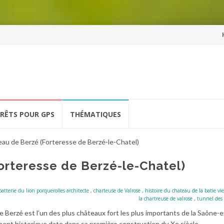
Al
a
co
ÉRÊTS POUR GPS
THÉMATIQUES
au de Berzé (Forteresse de Berzé-le-Chatel)
orteresse de Berzé-le-Chatel)
batterie du lion porquerolles architecte
,
charteuse de Valrose
,
histoire du chateau de la batie v
la chartreuse de valrose
,
tunnel des
 Berzé est l’un des plus châteaux fort les plus importants de la Saône-e
ent historique date dans sa première construction du Xe siècle.