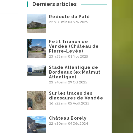
Derniers articles
Redoute du Paté
22 h 03 min
03 Nov 2025
Petit Trianon de
Vendée (Château de
Pierre-Levée)
23 h 53 min
01 Nov 2025
Stade Atlantique de
Bordeaux (ex Matmut
Atlantique)
23 h 48 min
29 Oct 2025
Sur les traces des
dinosaures de Vendée
16 h 22 min
05 Août 2025
Château Borely
22 h 30 min
04 Déc 2024