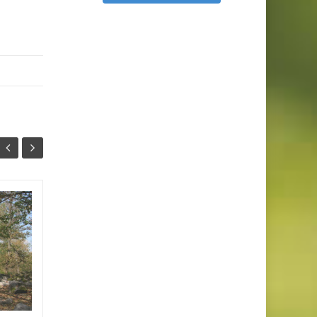
Château de
18
26
Villandraut
OCT
AVR
La château de Villandraut est
une forteresse du XIVe
siècle située dans la région
du Sauternais en Gironde. Il a
été construit par...