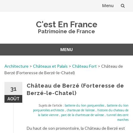
Menu
Aller
C'est En France
au
Patrimoine de France
contenu
MENU
Aller
au
Architecture
>
Châteaux et Palais
>
Château Fort
>
Château de
contenu
Berzé (Forteresse de Berzé-le-Chatel)
Château de Berzé (Forteresse de
31
Berzé-le-Chatel)
AOÛT
Sujets de l'article :
batterie du lion porquerolles
,
batterie du lion
porquerolles architecte
,
charteuse de Valrose
,
histoire du chateau de
la batie vienne
,
parc de la chartreuse de valrose
,
tunnel des cent
marches
Du haut de son promontoire, la Château de Berzé est