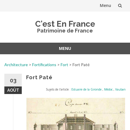
Menu
Aller
C'est En France
au
Patrimoine de France
contenu
MENU
Aller
au
Architecture
>
Fortifications
>
Fort
>
Fort Paté
contenu
Fort Paté
03
Sujets de l'article :
Estuaire de la Gironde
,
Médoc
,
Vauban
AOÛT