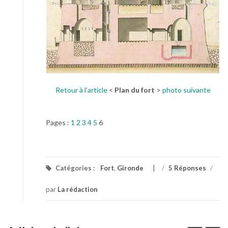
Retour à l’article
<
Plan du fort
>
photo suivante
Pages :
1
2
3
4
5
6
Catégories :
Fort
,
Gironde
/
5 Réponses
/
par
La rédaction