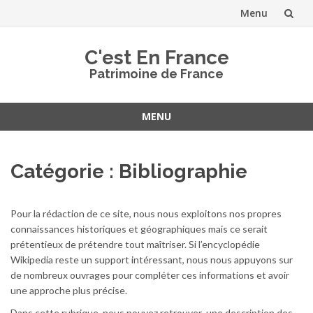
Menu
Aller
C'est En France
au
Patrimoine de France
contenu
MENU
Aller
au
Catégorie :
Bibliographie
contenu
Pour la rédaction de ce site, nous nous exploitons nos propres
connaissances historiques et géographiques mais ce serait
prétentieux de prétendre tout maîtriser. Si l’encyclopédie
Wikipedia reste un support intéressant, nous nous appuyons sur
de nombreux ouvrages pour compléter ces informations et avoir
une approche plus précise.
Dans cette rubrique, nous pouvez retrouver une description des